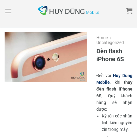
Skip
to
content
Home
/
Uncategorized
Đèn flash
iPhone 6S
Đến với
Huy Dũng
Mobile
, khi
thay
đèn flash iPhone
6S
, Quý khách
hàng sẽ nhận
được:
Ký tên các nhận
linh kiện nguyên
zin trong máy.