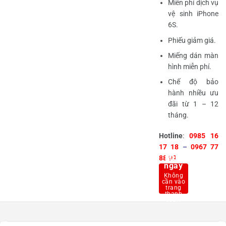
Miễn phí dịch vụ
vệ sinh iPhone
6S.
Phiếu giảm giá.
Miếng dán màn
hình miễn phí.
Chế độ bảo
hành nhiều ưu
đãi từ 1 – 12
tháng.
Hotline
:
0985 16
17 18
–
0967 77
Mua
88 99
ngay