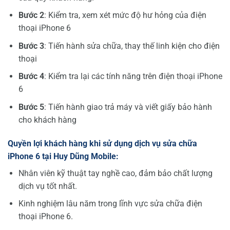
B
ướ
c 2
: Kiểm tra, xem xét mức độ hư hỏng của điện
thoại iPhone 6
B
ướ
c 3
: Tiến hành sửa chữa, thay thế linh kiện cho điện
thoại
B
ướ
c 4
: Kiểm tra lại các tính năng trên điện thoại iPhone
6
B
ướ
c 5
: Tiến hành giao trả máy và viết giấy bảo hành
cho khách hàng
Quy
ề
n l
ợ
i khách hàng khi s
ử
d
ụ
ng d
ị
ch v
ụ
s
ử
a ch
ữ
a
iPhone 6 t
ạ
i Huy Dũng Mobile:
Nhân viên kỹ thuật tay nghề cao, đảm bảo chất lượng
dịch vụ tốt nhất.
Kinh nghiệm lâu năm trong lĩnh vực sửa chữa điện
thoại iPhone 6.