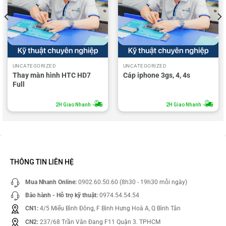
UNCATEGORIZED
UNCATEGORIZED
Thay màn hình HTC HD7
Cáp iphone 3gs, 4, 4s
Full
2H Giao Nhanh
2H Giao Nhanh
THÔNG TIN LIÊN HỆ
Mua Nhanh Online:
0902.60.50.60 (8h30 - 19h30 mỗi ngày)
Bảo hành - Hỗ trợ kỹ thuật:
0974.54.54.54
CN1:
4/5 Miếu Bình Đông, F Bình Hưng Hoà A, Q Bình Tân
CN2:
237/68 Trần Văn Đang F11 Quận 3. TPHCM