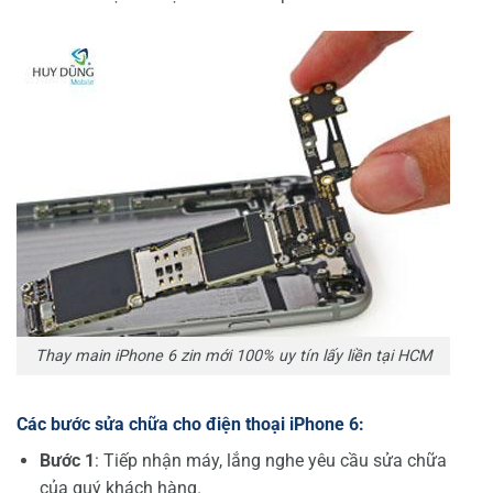
Thay main iPhone 6 zin mới 100% uy tín lấy liền tại HCM
Các b
ướ
c s
ử
a ch
ữ
a cho đi
ệ
n tho
ạ
i iPhone 6:
B
ướ
c 1
: Tiếp nhận máy, lắng nghe yêu cầu sửa chữa
của quý khách hàng.