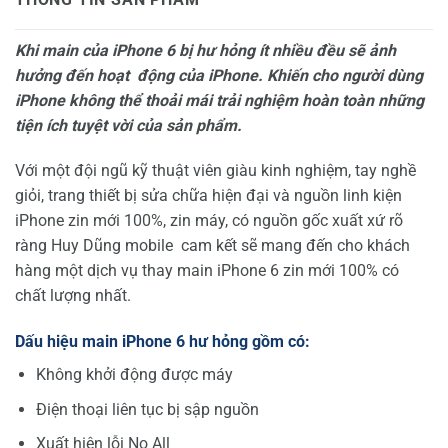
Khi main c
ủ
a iPhone 6 b
ị
h
ư
h
ỏ
ng ít nhi
ề
u đ
ề
u s
ẽ
ả
nh
h
ưở
ng đ
ế
n ho
ạ
t đ
ộ
ng c
ủ
a iPhone. Khi
ế
n cho ng
ườ
i dùng
iPhone không th
ể
tho
ả
i mái tr
ả
i nghi
ệ
m hoàn toàn nh
ữ
ng
ti
ệ
n ích tuy
ệ
t v
ờ
i c
ủ
a s
ả
n ph
ẩ
m.
Với một đội ngũ kỹ thuật viên giàu kinh nghiệm, tay nghề
giỏi, trang thiết bị sửa chữa hiện đại và nguồn linh kiện
iPhone zin mới 100%, zin máy, có nguồn gốc xuất xứ rõ
ràng Huy Dũng mobile cam kết sẽ mang đến cho khách
hàng một dịch vụ thay main iPhone 6 zin mới 100% có
chất lượng nhất.
D
ấ
u hi
ệ
u main iPhone 6 h
ư
h
ỏ
ng g
ồ
m có:
Không khởi động được máy
Điện thoại liên tục bị sập nguồn
Xuất hiện lỗi No All