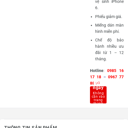
vệ sinh iPhone
6.
Phiếu giảm giá.
Miếng dán màn
hình miễn phí.
Chế độ bảo
hành nhiều ưu
đãi từ 1 – 12
tháng.
Hotline
:
0985 16
17 18
–
0967 77
Mua
88 99
ngay
THÔNG TIN SẢN PHẨM