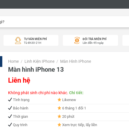
TƯ VẤN MIỄN PHÍ
ĐỔI TRẢ MIỄN PHÍ
Từ 8h30-21H
Lên đến 45 ngày
Home
/
Linh Kiện IPhone
/
Màn Hình IPhone
Màn hình iPhone 13
Liên hệ
Không phát sinh chi phí nào khác.
Chi tiết:
Tình trạng
Likenew
Bảo hành
6 tháng 1 đổi 1
Thời gian
20 phút
Quy trình
Xem trực tiếp, lấy liền