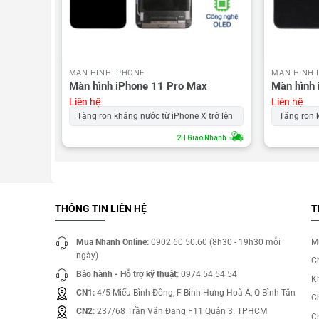
MÀN HÌNH IPHONE
MÀN HÌNH 
Màn hình iPhone 11 Pro Max
Màn hình
Liên hệ
Liên hệ
 trở lên
Tặng ron kháng nước từ iPhone X trở lên
Tặng ron 
o Nhanh
2H Giao Nhanh
THÔNG TIN LIÊN HỆ
T
Mua Nhanh Online:
0902.60.50.60 (8h30 - 19h30 mỗi
M
ngày)
C
Bảo hành - Hỗ trợ kỹ thuật:
0974.54.54.54
Kh
CN1:
4/5 Miếu Bình Đông, F Bình Hưng Hoà A, Q Bình Tân
C
CN2:
237/68 Trần Văn Đang F11 Quận 3. TPHCM
C