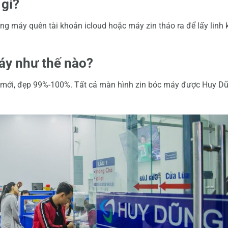
 gì?
g máy quên tài khoản icloud hoặc máy zin tháo ra để lấy linh 
áy như thế nào?
ư mới, đẹp 99%-100%. Tất cả màn hình zin bóc máy được Huy D