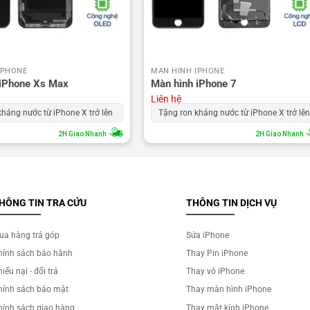
IPHONE
MÀN HÌNH IPHONE
 iPhone Xs Max
Màn hình iPhone 7
Liên hệ
kháng nước từ iPhone X trở lên
Tặng ron kháng nước từ iPhone X trở lê
2H Giao Nhanh
2H Giao Nhanh
HÔNG TIN TRA CỨU
THÔNG TIN DỊCH VỤ
ua hàng trả góp
Sửa iPhone
hính sách bảo hành
Thay Pin iPhone
iếu nại - đổi trả
Thay vỏ iPhone
hính sách bảo mật
Thay màn hình iPhone
hính sách giao hàng
Thay mặt kính iPhone