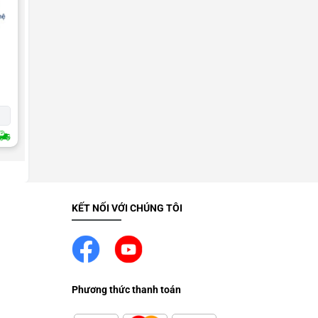
MÀN HÌNH IPHONE
Màn hình iPhone 13 Mini
Liên hệ
n
Tặng ron kháng nước từ iPhone X trở lên
2H Giao Nhanh
KẾT NỐI VỚI CHÚNG TÔI
Phương thức thanh toán