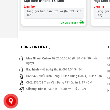
Mặt kính iPhone 13 Mini
Mặt kính 
Liên hệ
Liên hệ
 CN Bình
Tặng gói bảo hành rơi vỡ (tại CN Bình
Tặng gói 
Tân)
Tân)
o Nhanh
2H Giao Nhanh
THÔNG TIN LIÊN HỆ
T
Mua Nhanh Online:
0902.60.50.60 (8h30 - 19h30 mỗi
M
ngày)
C
Bảo hành - Hỗ trợ kỹ thuật:
0974.54.54.54
Kh
CN1:
4/5 Miếu Bình Đông, F Bình Hưng Hoà A, Q Bình Tân
C
CN2:
237/68 Trần Văn Đang F11 Quận 3. TPHCM
C
Giờ hoạt động:
8:30AM - 18:30PM Thứ 2 - CN
H