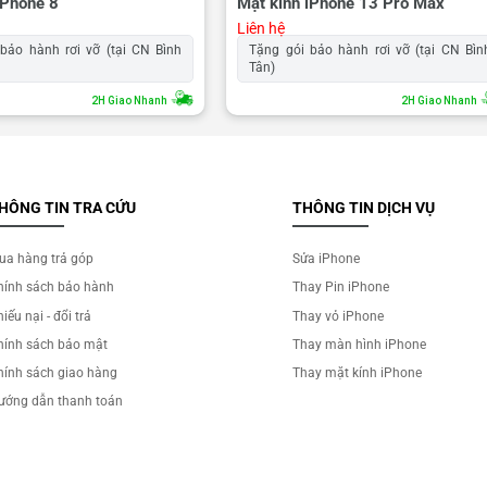
iPhone 8
Mặt kính iPhone 13 Pro Max
Liên hệ
bảo hành rơi vỡ (tại CN Bình
Tặng gói bảo hành rơi vỡ (tại CN Bìn
Tân)
2H Giao Nhanh
2H Giao Nhanh
HÔNG TIN TRA CỨU
THÔNG TIN DỊCH VỤ
ua hàng trả góp
Sửa iPhone
hính sách bảo hành
Thay Pin iPhone
iếu nại - đổi trả
Thay vỏ iPhone
hính sách bảo mật
Thay màn hình iPhone
hính sách giao hàng
Thay mặt kính iPhone
ướng dẫn thanh toán