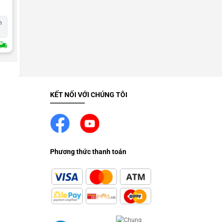
Mặt kính iPhone 11
Liên hệ
h
Tặng gói bảo hành rơi vỡ (tại CN Bình
Tân)
2H Giao Nhanh
KẾT NỐI VỚI CHÚNG TÔI
Phương thức thanh toán