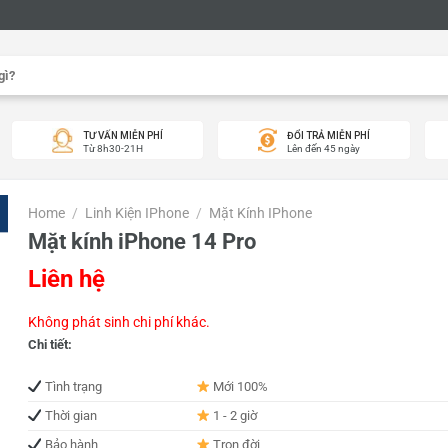
TƯ VẤN MIỄN PHÍ
ĐỔI TRẢ MIỄN PHÍ
Từ 8h30-21H
Lên đến 45 ngày
Home
/
Linh Kiện IPhone
/
Mặt Kính IPhone
Mặt kính iPhone 14 Pro
Liên hệ
Không phát sinh chi phí khác.
Chi tiết:
Tình trạng
Mới 100%
Thời gian
1 - 2 giờ
Bảo hành
Trọn đời