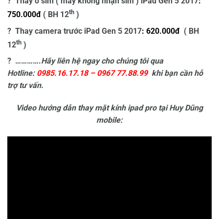
? Thay ổ sim ( máy không nhận sim ) iPad Gen 5 2017
:
th
750.000đ
( BH 12
)
? Thay camera trước iPad Gen 5 2017
: 620.000đ
( BH
th
12
)
? ………….
Hãy liên hệ ngay cho chúng tôi qua
Hotline:
0985.16.17.18 – 0967 77.88.99
khi bạn cần hỗ
trợ tư vấn.
Video hướng dẫn thay mặt kính ipad pro tại Huy Dũng
mobile: