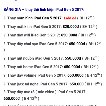
BẢNG GIÁ – thay thế linh kiện iPad Gen 5 2017:
th
? Thay m
àn hình iPad Gen 5 2017:
Liên hệ
( BH 12
)
th
? Thay mặt kính iPad Gen 5 2017
: 82
0.000đ
( BH 12
)
th
? Thay dây wifi iPad Gen 5 2017
: 65
0.000đ
( BH 12
)
th
? Thay dây chui sạc iPad Gen 5 2017
: 650.000đ
( BH 12
)
th
? Thay nút nguồn iPad Gen 5 2017
: 550.000đ
( BH 12
)
th
? Thay nút home iPad Gen 5 2017
: 650.000đ
( BH 12
)
th
? Thay dây volume iPad Gen 5 2017
: 650.000đ
( BH 12
)
th
? Thay jack tai nghe iPad Gen 5 2017
: 650.000
( BH 12
)
? Thay dây míc rô ( mic video ) iPad Gen 5 2017
:
th
650.000đ
( BH 12
)