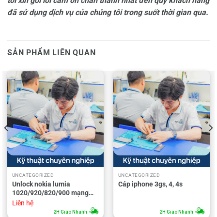
tôi xin gởi lời cảm ơn chân thành nhất đến quý khách hàng
đã sử dụng dịch vụ của chúng tôi trong suốt thời gian qua.
SẢN PHẨM LIÊN QUAN
UNCATEGORIZED
UNCATEGORIZED
Unlock nokia lumia
Cáp iphone 3gs, 4, 4s
1020/920/820/900 mạng
AT&T
Liên hệ
2H Giao Nhanh
2H Giao Nhanh