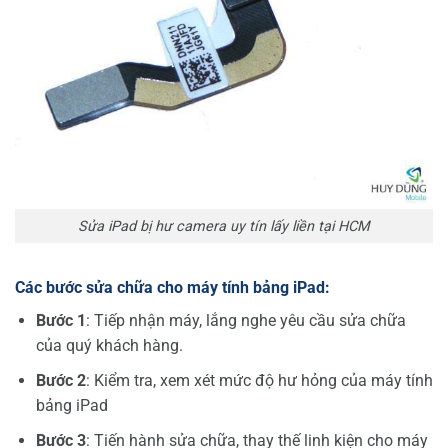
Sửa iPad bị hư camera uy tín lấy liền tại HCM
Các b
ướ
c s
ử
a ch
ữ
a cho máy tính b
ả
ng iPad:
B
ướ
c 1
: Tiếp nhận máy, lắng nghe yêu cầu sửa chữa
của quý khách hàng.
B
ướ
c 2
: Kiểm tra, xem xét mức độ hư hỏng của máy tính
bảng iPad
B
ướ
c 3
: Tiến hành sửa chữa, thay thế linh kiện cho máy