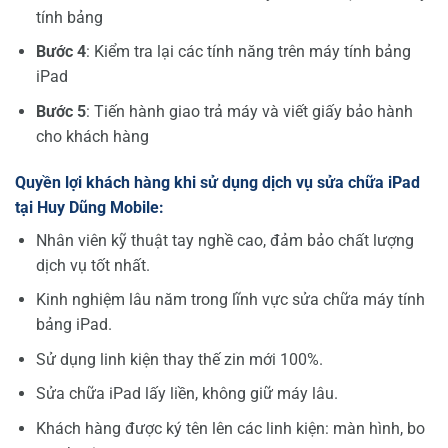
tính bảng
B
ướ
c 4
: Kiểm tra lại các tính năng trên máy tính bảng
iPad
B
ướ
c 5
: Tiến hành giao trả máy và viết giấy bảo hành
cho khách hàng
Quy
ề
n l
ợ
i khách hàng khi s
ử
d
ụ
ng d
ị
ch v
ụ
s
ử
a ch
ữ
a iPad
t
ạ
i Huy Dũng Mobile:
Nhân viên kỹ thuật tay nghề cao, đảm bảo chất lượng
dịch vụ tốt nhất.
Kinh nghiệm lâu năm trong lĩnh vực sửa chữa máy tính
bảng iPad.
Sử dụng linh kiện thay thế zin mới 100%.
Sửa chữa iPad lấy liền, không giữ máy lâu.
Khách hàng được ký tên lên các linh kiện: màn hình, bo