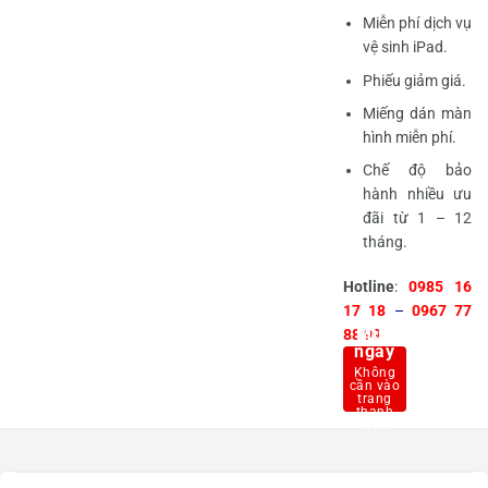
Miễn phí dịch vụ
vệ sinh iPad.
Phiếu giảm giá.
Miếng dán màn
hình miễn phí.
Chế độ bảo
hành nhiều ưu
đãi từ 1 – 12
tháng.
Hotline
:
0985 16
17 18
–
0967 77
Mua
88 99
ngay