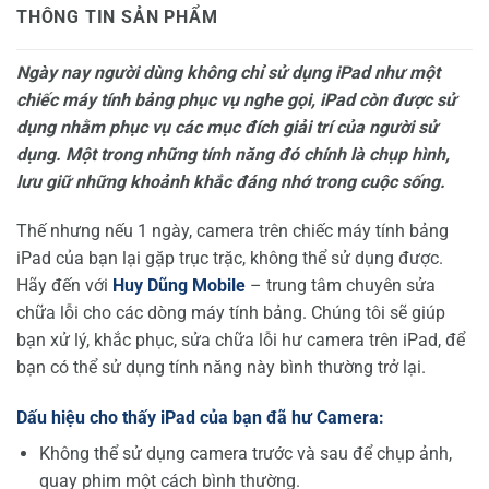
THÔNG TIN SẢN PHẨM
Ngày nay ng
ườ
i dùng không ch
ỉ
s
ử
d
ụ
ng iPad nh
ư
m
ộ
t
chi
ế
c máy tính b
ả
ng
ph
ụ
c v
ụ
nghe g
ọ
i, iPad còn đ
ượ
c s
ử
d
ụ
ng nh
ằ
m ph
ụ
c v
ụ
các m
ụ
c đích gi
ả
i trí c
ủ
a ng
ườ
i s
ử
d
ụ
ng. M
ộ
t trong nh
ữ
ng tính năng đó chính là ch
ụ
p hình,
l
ư
u gi
ữ
nh
ữ
ng kho
ả
nh kh
ắ
c đáng nh
ớ
trong cu
ộ
c s
ố
ng.
Thế nhưng nếu 1 ngày, camera trên chiếc máy tính bảng
iPad của bạn lại gặp trục trặc, không thể sử dụng được.
Hãy đến với
Huy Dũng Mobile
– trung tâm chuyên sửa
chữa lỗi cho các dòng máy tính bảng. Chúng tôi sẽ giúp
bạn xử lý, khắc phục, sửa chữa lỗi hư camera trên iPad, để
bạn có thể sử dụng tính năng này bình thường trở lại.
D
ấ
u hi
ệ
u cho th
ấ
y iPad c
ủ
a b
ạ
n đã h
ư
Camera:
Không thể sử dụng camera trước và sau để chụp ảnh,
quay phim một cách bình thường.