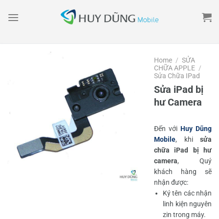
Skip
to
content
Home
/
SỬA
CHỮA APPLE
/
Sửa Chữa IPad
Sửa iPad bị
hư Camera
Đến với
Huy Dũng
Mobile
, khi
sửa
chữa iPad bị hư
camera
, Quý
khách hàng sẽ
nhận được:
Ký tên các nhận
linh kiện nguyên
zin trong máy.