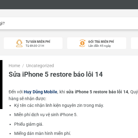
TƯ VẤN MIỄN PHÍ
ĐỔI TRẢ MIỄN PHÍ
Từ 8h30-21H
Lên đến 45 ngày
Home
/
Uncategorized
Sửa iPhone 5 restore báo lỗi 14
Đến với
Huy Dũng Mobile
, khi
sửa iPhone 5 restore báo lỗi 14
, Qu
hàng sẽ nhận được:
Ký tên các nhận linh kiện nguyên zin trong máy.
Miễn phí dịch vụ vệ sinh iPhone 5.
Phiếu giảm giá.
Miếng dán màn hình miễn phí.