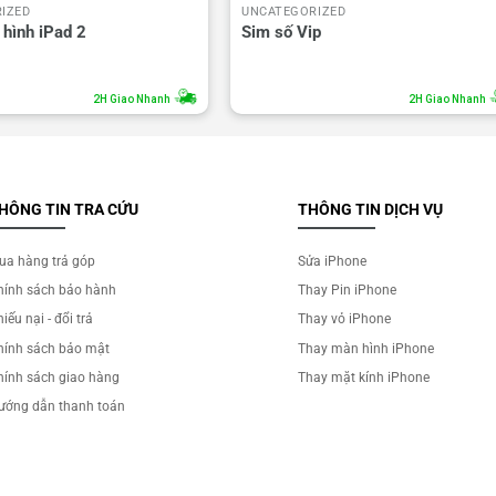
IZED
UNCATEGORIZED
hình iPad 2
Sim số Vip
2H Giao Nhanh
2H Giao Nhanh
HÔNG TIN TRA CỨU
THÔNG TIN DỊCH VỤ
ua hàng trả góp
Sửa iPhone
hính sách bảo hành
Thay Pin iPhone
iếu nại - đổi trả
Thay vỏ iPhone
hính sách bảo mật
Thay màn hình iPhone
hính sách giao hàng
Thay mặt kính iPhone
ướng dẫn thanh toán