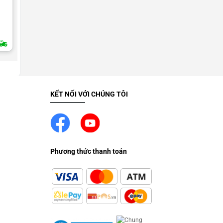
UNCATEGORIZED
Thay màn hình HTC Incredible S (
Full bộ)
2H Giao Nhanh
KẾT NỐI VỚI CHÚNG TÔI
Phương thức thanh toán