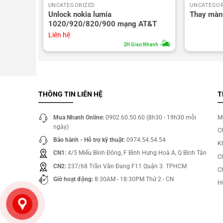
UNCATEGORIZED
UNCATEGOR
one 4s
Unlock nokia lumia
Thay màn 
1020/920/820/900 mạng AT&T
Liên hệ
o Nhanh
2H Giao Nhanh
THÔNG TIN LIÊN HỆ
T
Mua Nhanh Online:
0902.60.50.60 (8h30 - 19h30 mỗi
M
ngày)
C
Bảo hành - Hỗ trợ kỹ thuật:
0974.54.54.54
Kh
CN1:
4/5 Miếu Bình Đông, F Bình Hưng Hoà A, Q Bình Tân
C
CN2:
237/68 Trần Văn Đang F11 Quận 3. TPHCM
C
Giờ hoạt động:
8:30AM - 18:30PM Thứ 2 - CN
H