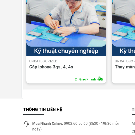
UNCATEGORIZED
UNCATEGOR
 Full
Cáp iphone 3gs, 4, 4s
Thay màn
o Nhanh
2H Giao Nhanh
THÔNG TIN LIÊN HỆ
T
Mua Nhanh Online:
0902.60.50.60 (8h30 - 19h30 mỗi
M
ngày)
C