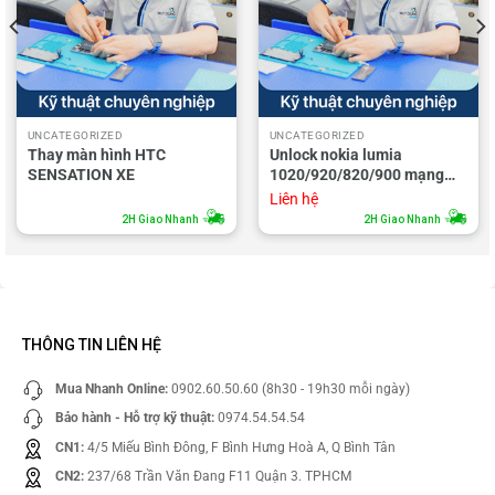
UNCATEGORIZED
UNCATEGORIZED
Thay màn hình HTC
Unlock nokia lumia
SENSATION XE
1020/920/820/900 mạng
AT&T
Liên hệ
2H Giao Nhanh
2H Giao Nhanh
THÔNG TIN LIÊN HỆ
Mua Nhanh Online:
0902.60.50.60 (8h30 - 19h30 mỗi ngày)
Bảo hành - Hỗ trợ kỹ thuật:
0974.54.54.54
CN1:
4/5 Miếu Bình Đông, F Bình Hưng Hoà A, Q Bình Tân
CN2:
237/68 Trần Văn Đang F11 Quận 3. TPHCM