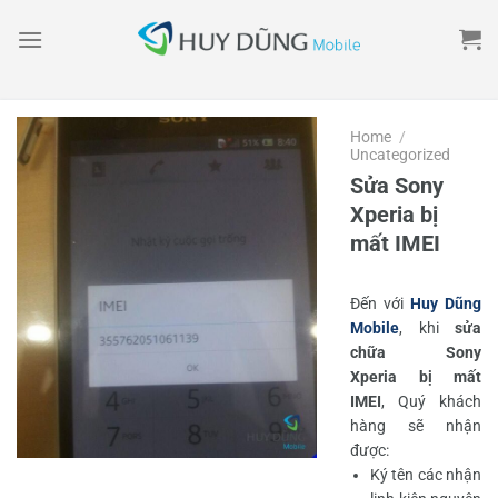
Skip
to
content
Home
/
Uncategorized
Sửa Sony
Xperia bị
mất IMEI
Đến với
Huy Dũng
Mobile
, khi
sửa
chữa Sony
Xperia bị mất
IMEI
, Quý khách
hàng sẽ nhận
được:
Ký tên các nhận