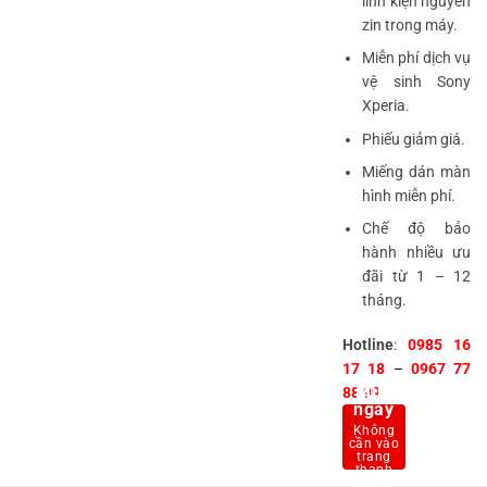
linh kiện nguyên
zin trong máy.
Miễn phí dịch vụ
vệ sinh Sony
Xperia.
Phiếu giảm giá.
Miếng dán màn
hình miễn phí.
Chế độ bảo
hành nhiều ưu
đãi từ 1 – 12
tháng.
Hotline
:
0985 16
17 18
–
0967 77
Mua
88 99
ngay