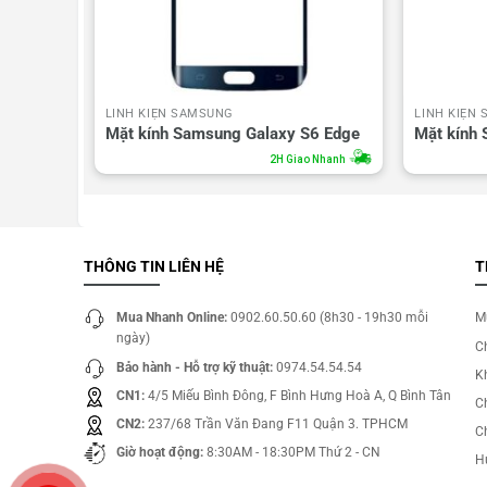
LINH KIỆN SAMSUNG
LINH KIỆN
ote 4
Mặt kính Samsung Galaxy S6 Edge
Mặt kính
o Nhanh
2H Giao Nhanh
THÔNG TIN LIÊN HỆ
T
Mua Nhanh Online:
0902.60.50.60 (8h30 - 19h30 mỗi
M
ngày)
C
Bảo hành - Hỗ trợ kỹ thuật:
0974.54.54.54
Kh
CN1:
4/5 Miếu Bình Đông, F Bình Hưng Hoà A, Q Bình Tân
C
CN2:
237/68 Trần Văn Đang F11 Quận 3. TPHCM
C
Giờ hoạt động:
8:30AM - 18:30PM Thứ 2 - CN
H