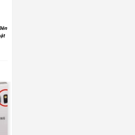
 Bên
hật