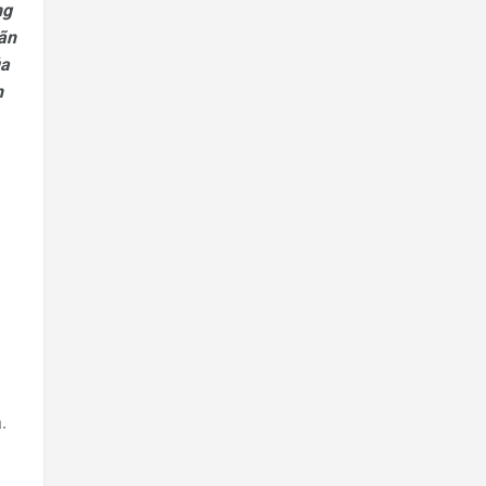
ng
ãn
ủa
n
.