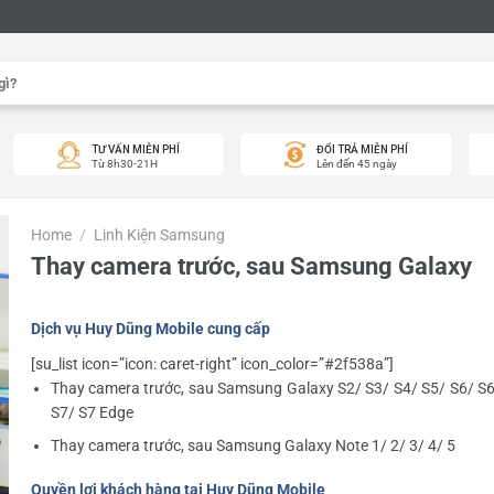
TƯ VẤN MIỄN PHÍ
ĐỔI TRẢ MIỄN PHÍ
Từ 8h30-21H
Lên đến 45 ngày
Home
/
Linh Kiện Samsung
Thay camera trước, sau Samsung Galaxy
Dịch vụ Huy Dũng Mobile cung cấp
[su_list icon=”icon: caret-right” icon_color=”#2f538a”]
Thay camera trước, sau Samsung Galaxy S2/ S3/ S4/ S5/ S6/ S
S7/ S7 Edge
Thay camera trước, sau Samsung Galaxy Note 1/ 2/ 3/ 4/ 5
Quyền lợi khách hàng tại Huy Dũng Mobile