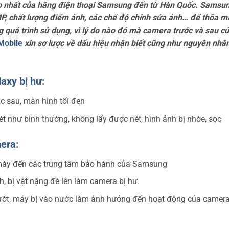
p nhất của hãng điện thoại Samsung đến từ Hàn Quốc. Samsu
MP, chất lượng điểm ảnh, các chế độ chỉnh sửa ảnh… để thõa m
g quá trình sử dụng, vì lý do nào đó mà camera trước và sau c
Mobile
xin sơ lược về dấu hiệu nhận biết cũng như nguyên nhâ
axy bị hư:
c sau, màn hình tối đen
t như bình thường, không lấy được nét, hình ảnh bị nhòe, sọc
era:
 máy đến các trung tâm bảo hành của Samsung
h, bị vật nặng đè lên làm camera bị hư.
 ướt, máy bị vào nước làm ảnh hưởng đến hoạt động của camera