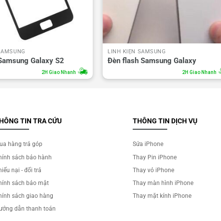
 SAMSUNG
LINH KIỆN SAMSUNG
 Samsung Galaxy S2
Đèn flash Samsung Galaxy
2H Giao Nhanh
2H Giao Nhanh
HÔNG TIN TRA CỨU
THÔNG TIN DỊCH VỤ
ua hàng trả góp
Sửa iPhone
hính sách bảo hành
Thay Pin iPhone
iếu nại - đổi trả
Thay vỏ iPhone
hính sách bảo mật
Thay màn hình iPhone
hính sách giao hàng
Thay mặt kính iPhone
ướng dẫn thanh toán