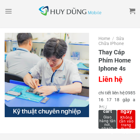
Skip
to
content
Home
/
Sửa
Chữa IPhone
Thay Cáp
Phím Home
Iphone 4s
Liên hệ
chi tiết liên hệ:0985
16 17 18 gặp a
Mua
Add to
Huy
cart
ngay