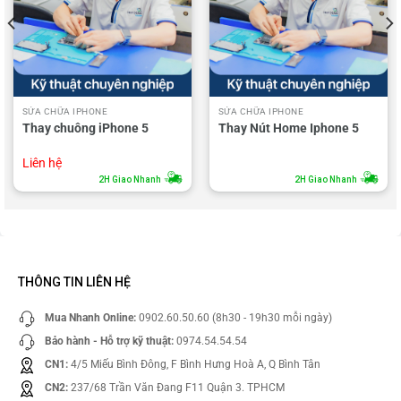
SỬA CHỮA IPHONE
SỬA CHỮA IPHONE
Thay chuông iPhone 5
Thay Nút Home Iphone 5
Liên hệ
2H Giao Nhanh
2H Giao Nhanh
THÔNG TIN LIÊN HỆ
Mua Nhanh Online:
0902.60.50.60 (8h30 - 19h30 mỗi ngày)
Bảo hành - Hỗ trợ kỹ thuật:
0974.54.54.54
CN1:
4/5 Miếu Bình Đông, F Bình Hưng Hoà A, Q Bình Tân
CN2:
237/68 Trần Văn Đang F11 Quận 3. TPHCM