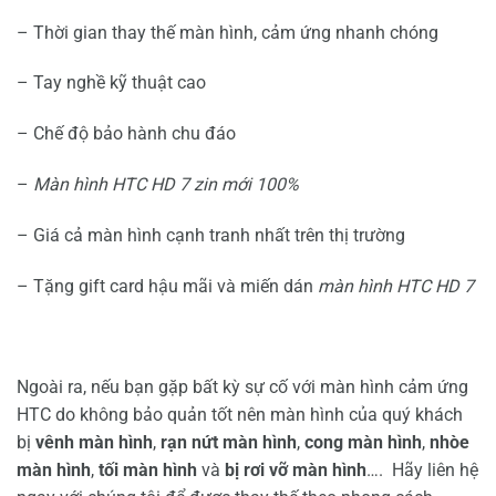
– Thời gian thay thế màn hình, cảm ứng nhanh chóng
– Tay nghề kỹ thuật cao
– Chế độ bảo hành chu đáo
–
Màn hình HTC HD 7 zin mới 100%
– Giá cả màn hình cạnh tranh nhất trên thị trường
– Tặng gift card hậu mãi và miến dán
màn hình HTC HD 7
Ngoài ra, nếu bạn gặp bất kỳ sự cố với màn hình cảm ứng
HTC do không bảo quản tốt nên màn hình của quý khách
bị
vênh màn hình
,
rạn nứt
màn hình
,
cong
màn hình
,
nhòe
màn hình
,
tối
màn hình
và
bị rơi vỡ màn hình
…. Hãy liên hệ