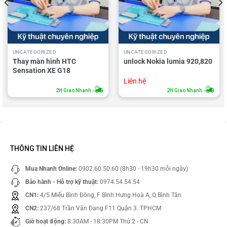
UNCATEGORIZED
UNCATEGORIZED
Thay màn hình HTC
unlock Nokia lumia 920,820
Sensation XE G18
Liên hệ
2H Giao Nhanh
2H Giao Nhanh
THÔNG TIN LIÊN HỆ
Mua Nhanh Online:
0902.60.50.60 (8h30 - 19h30 mỗi ngày)
Bảo hành - Hỗ trợ kỹ thuật:
0974.54.54.54
CN1:
4/5 Miếu Bình Đông, F Bình Hưng Hoà A, Q Bình Tân
CN2:
237/68 Trần Văn Đang F11 Quận 3. TPHCM
Giờ hoạt động:
8:30AM - 18:30PM Thứ 2 - CN