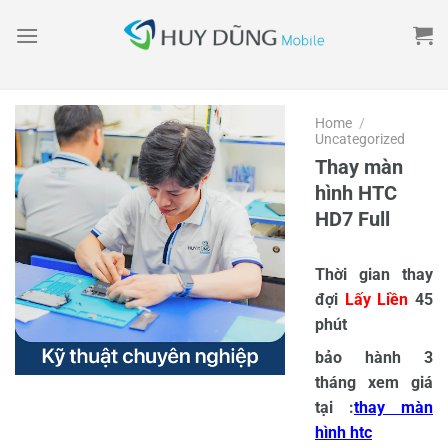
Skip
to
content
Home
/
Uncategorized
Thay màn
hình HTC
HD7 Full
Thời gian thay
đợi
Lấy Liền
45
phút
bảo hành 3
tháng xem giá
tại :
thay màn
hình htc