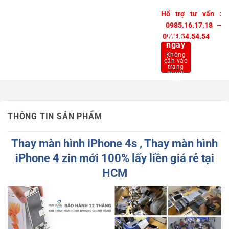
Hổ trợ tư vấn :
0985.16.17.18 –
Mua
0974.54.54.54
ngay
THÔNG TIN SẢN PHẨM
Thay màn hình iPhone 4s , Thay màn hình
iPhone 4 zin mới 100% lấy liền giá rẻ tại
HCM