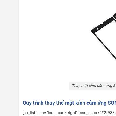
Thay mặt kính cảm ứng SO
Quy trình thay thế mặt kính cảm ứng S
[su_list icon=”icon: caret-right” icon_color=”#2f538a