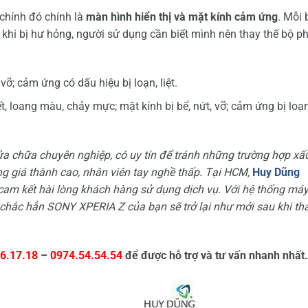
chính đó chính là
màn hình hiển thị và mặt kính cảm ứng
. Mỗi 
 khi bị hư hỏng, người sử dụng cần biết mình nên thay thế bộ p
 vỡ; cảm ứng có dấu hiệu bị loạn, liệt.
t, loang màu, chảy mực; mặt kính bị bể, nứt, vỡ; cảm ứng bị loạn
ửa chữa chuyên nghiệp, có uy tín để tránh những trường hợp xấ
ng giá thành cao, nhân viên tay nghề thấp. Tại HCM,
Huy Dũng
n cam kết hài lòng khách hàng sử dụng dịch vụ. Với hệ thống má
o, chắc hẳn SONY XPERIA Z của bạn sẽ trở lại như mới sau khi th
6.17.18
–
0974.54.54.54
để được hỗ trợ và tư vấn nhanh nhất.