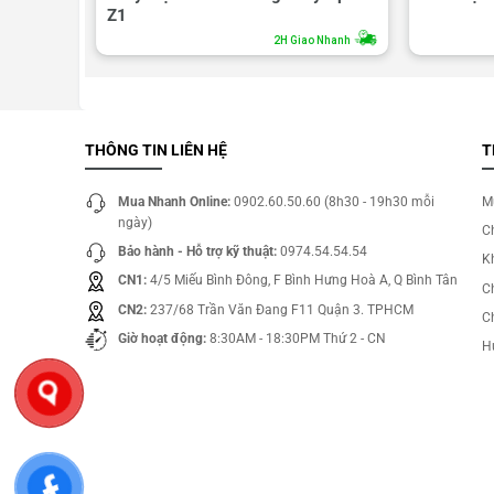
Z1
o Nhanh
2H Giao Nhanh
THÔNG TIN LIÊN HỆ
T
Mua Nhanh Online:
0902.60.50.60 (8h30 - 19h30 mỗi
M
ngày)
C
Bảo hành - Hỗ trợ kỹ thuật:
0974.54.54.54
Kh
CN1:
4/5 Miếu Bình Đông, F Bình Hưng Hoà A, Q Bình Tân
C
CN2:
237/68 Trần Văn Đang F11 Quận 3. TPHCM
C
Giờ hoạt động:
8:30AM - 18:30PM Thứ 2 - CN
H