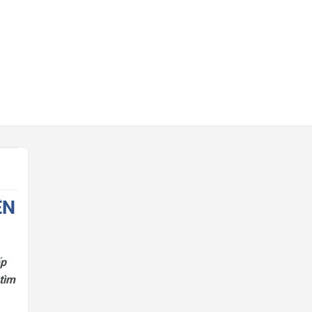
ỀN
ếp
tìm