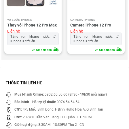
VỎ SƯỜN IPHONE
CAMERA IPHONE
Thay vỏ iPhone 12 Pro Max
Camera iPhone 12 Pro
Liên hệ
Liên hệ
Tặng ron kháng nước từ
Tặng ron kháng nước từ
iPhone X trở lên
iPhone X trở lên
2H Giao Nhanh
2H Giao Nhanh
THÔNG TIN LIÊN HỆ
Mua Nhanh Online:
0902.60.50.60 (8h30 - 19h30 mỗi ngày)
Bảo hành - Hỗ trợ kỹ thuật:
0974.54.54.54
CN1:
4/5 Miếu Bình Đông, F Bình Hưng Hoà A, Q Bình Tân
CN2:
237/68 Trần Văn Đang F11 Quận 3. TPHCM
Giờ hoạt động:
8:30AM - 18:30PM Thứ 2 - CN