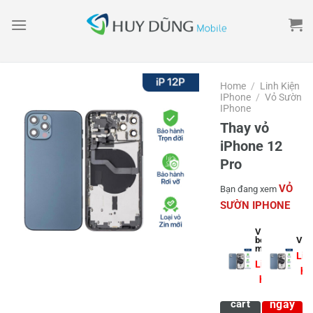
Skip
to
content
Home
/
Linh Kiện
IPhone
/
Vỏ Sườn
IPhone
Thay vỏ
iPhone 12
Pro
VỎ
Bạn đang xem
SƯỜN IPHONE
Vỏ
bóc
Vỏ z
máy
Liê
Liên
hệ
hệ
Mua
Add to
cart
ngay