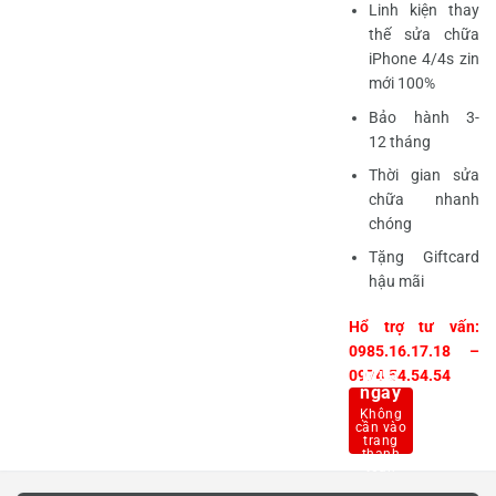
Linh kiện thay
thế sửa chữa
iPhone 4/4s zin
mới 100%
Bảo hành 3-
12 tháng
Thời gian sửa
chữa nhanh
chóng
Tặng Giftcard
hậu mãi
Hổ trợ tư vấn:
0985.16.17.18 –
Mua
0974.54.54.54
ngay