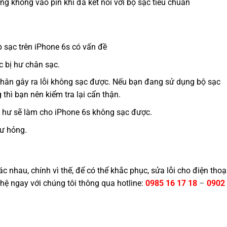
ng không vào pin khi đã kết nối với bộ sạc tiêu chuẩn
p sạc trên iPhone 6s có vấn đề
c bị hư chân sạc.
hân gây ra lỗi không sạc được. Nếu bạn đang sử dụng bộ sạc
 thì bạn nên kiểm tra lại cẩn thận.
bị hư sẽ làm cho iPhone 6s không sạc được.
hư hỏng.
c nhau, chính vì thế, để có thể khắc phục, sửa lỗi cho điện thoạ
hệ ngay với chúng tôi thông qua hotline:
0985 16 17 18
–
0902