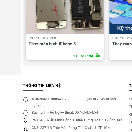
UNCATEGORIZED
UNCATEGOR
le S (
Thay màn hình iPhone 5
Thay màn 
o Nhanh
2H Giao Nhanh
THÔNG TIN LIÊN HỆ
T
Mua Nhanh Online:
0902.60.50.60 (8h30 - 19h30 mỗi
M
ngày)
C
Bảo hành - Hỗ trợ kỹ thuật:
0974.54.54.54
Kh
CN1:
4/5 Miếu Bình Đông, F Bình Hưng Hoà A, Q Bình Tân
C
CN2:
237/68 Trần Văn Đang F11 Quận 3. TPHCM
C