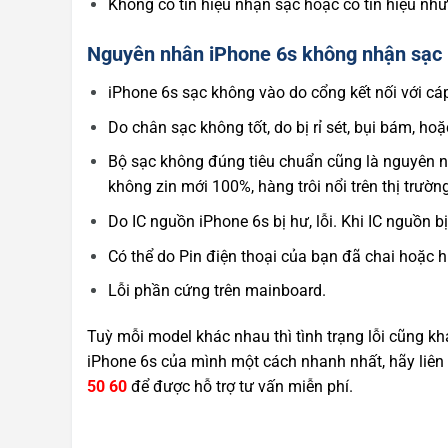
Không có tín hiệu nhận sạc hoặc có tín hiệu như
Nguyên nhân iPhone 6s không nhận sạc
iPhone 6s sạc không vào do cổng kết nối với cá
Do chân sạc không tốt, do bị rỉ sét, bụi bám, hoặ
Bộ sạc không đúng tiêu chuẩn cũng là nguyên n
không zin mới 100%, hàng trôi nổi trên thị trường
Do IC nguồn iPhone 6s bị hư, lỗi. Khi IC nguồn 
Có thể do Pin điện thoại của bạn đã chai hoặc 
Lỗi phần cứng trên mainboard.
Tuỳ mỗi model khác nhau thì tình trạng lỗi cũng khá
iPhone 6s của mình một cách nhanh nhất, hãy liên 
50 60
để được hỗ trợ tư vấn miễn phí.