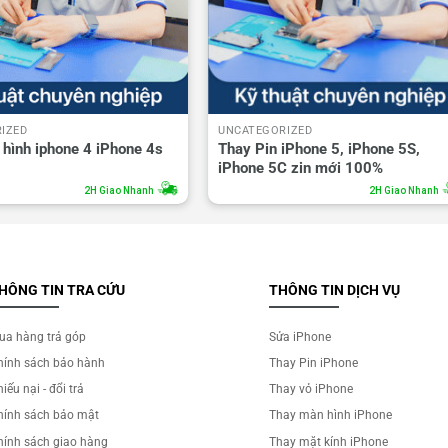
IZED
UNCATEGORIZED
hình iphone 4 iPhone 4s
Thay Pin iPhone 5, iPhone 5S,
iPhone 5C zin mới 100%
2H Giao Nhanh
2H Giao Nhanh
HÔNG TIN TRA CỨU
THÔNG TIN DỊCH VỤ
ua hàng trả góp
Sửa iPhone
hính sách bảo hành
Thay Pin iPhone
iếu nại - đổi trả
Thay vỏ iPhone
hính sách bảo mật
Thay màn hình iPhone
hính sách giao hàng
Thay mặt kính iPhone