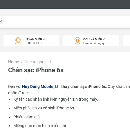
TƯ VẤN MIỄN PHÍ
ĐỔI TRẢ MIỄN PHÍ
Từ 8h30-21H
Lên đến 45 ngày
Home
/
Uncategorized
Chân sạc iPhone 6s
Đến với
Huy Dũng Mobile
, khi
thay chân sạc iPhone 6s
, Quý khách 
nhận được:
Ký tên các nhận linh kiện nguyên zin trong máy.
Miễn phí dịch vụ vệ sinh iPhone 6s.
Phiếu giảm giá.
Miếng dán màn hình miễn phí.