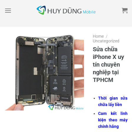
Skip
to
content
Home
/
Uncategorized
Sửa chữa
iPhone X uy
tín chuyên
nghiệp tại
TPHCM
Thời gian sửa
chữa lấy liền
Cam kết linh
kiện theo máy
chính hãng