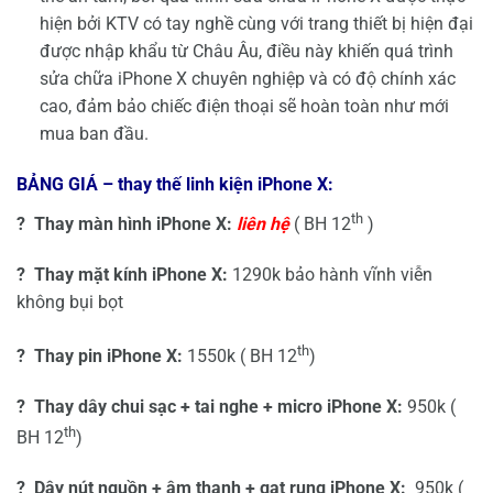
hiện bởi KTV có tay nghề cùng với trang thiết bị hiện đại
được nhập khẩu từ Châu Âu, điều này khiến quá trình
sửa chữa iPhone X chuyên nghiệp và có độ chính xác
cao, đảm bảo chiếc điện thoại sẽ hoàn toàn như mới
mua ban đầu.
BẢNG GIÁ – thay thế linh kiện iPhone X:
th
? Thay màn hình iPhone X:
liên hệ
( BH 12
)
? Thay mặt kính iPhone X:
1290k bảo hành vĩnh viễn
không bụi bọt
th
? Thay pin iPhone X:
1550k ( BH 12
)
? Thay dây chui sạc + tai nghe + micro iPhone X:
950k (
th
BH 12
)
? Dây nút nguồn + âm thanh + gạt rung iPhone X:
950k (