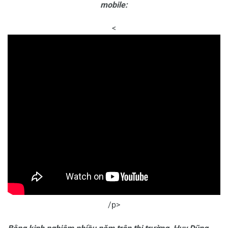
mobile:
<
/p>