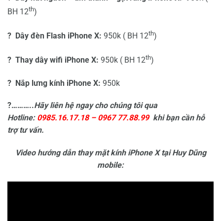
th
BH 12
)
th
? Dây đèn Flash iPhone X:
950k ( BH 12
)
th
? Thay dây wifi iPhone X:
950k ( BH 12
)
? Nắp lưng kính iPhone X:
950k
?………..
Hãy liên hệ ngay cho chúng tôi qua
Hotline:
0985.16.17.18 – 0967 77.88.99
khi bạn cần hỗ
trợ tư vấn.
Video hướng dẫn thay mặt kính iPhone X tại Huy Dũng
mobile: