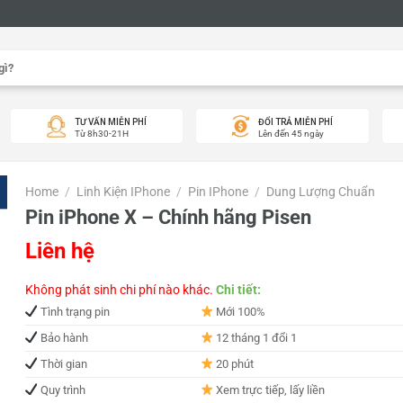
TƯ VẤN MIỄN PHÍ
ĐỔI TRẢ MIỄN PHÍ
Từ 8h30-21H
Lên đến 45 ngày
Home
/
Linh Kiện IPhone
/
Pin IPhone
/
Dung Lượng Chuẩn
Pin iPhone X – Chính hãng Pisen
Liên hệ
Không phát sinh chi phí nào khác.
Chi tiết:
Tình trạng pin
Mới 100%
Bảo hành
12 tháng 1 đổi 1
Thời gian
20 phút
Quy trình
Xem trực tiếp, lấy liền