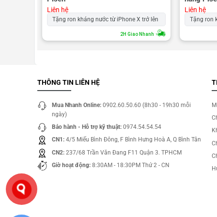
Liên hệ
Liên hệ
 trở lên
Tặng ron kháng nước từ iPhone X trở lên
Tặng ron 
o Nhanh
2H Giao Nhanh
THÔNG TIN LIÊN HỆ
T
Mua Nhanh Online:
0902.60.50.60 (8h30 - 19h30 mỗi
M
ngày)
C
Bảo hành - Hỗ trợ kỹ thuật:
0974.54.54.54
Kh
CN1:
4/5 Miếu Bình Đông, F Bình Hưng Hoà A, Q Bình Tân
C
CN2:
237/68 Trần Văn Đang F11 Quận 3. TPHCM
C
Giờ hoạt động:
8:30AM - 18:30PM Thứ 2 - CN
H