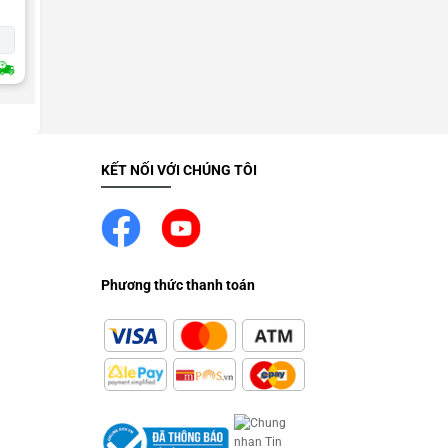
Liên hệ
n
Tặng ron kháng nước từ iPhone X trở lên
2H Giao Nhanh
KẾT NỐI VỚI CHÚNG TÔI
Phương thức thanh toán