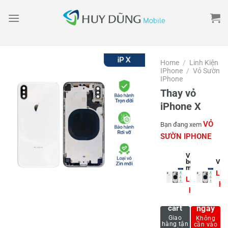
Skip
to
content
Home
/
Linh Kiện
IPhone
/
Vỏ Sườn
IPhone
Thay vỏ
iPhone X
VỎ
Bạn đang xem
SƯỜN IPHONE
Vỏ
bóc
Vỏ z
máy
Liê
Liên
hệ
hệ
Mua
Add to
cart
ngay