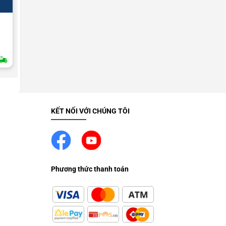
UNCATEGORIZED
Thay màn hình HTC One X , One S
2H Giao Nhanh
KẾT NỐI VỚI CHÚNG TÔI
Phương thức thanh toán