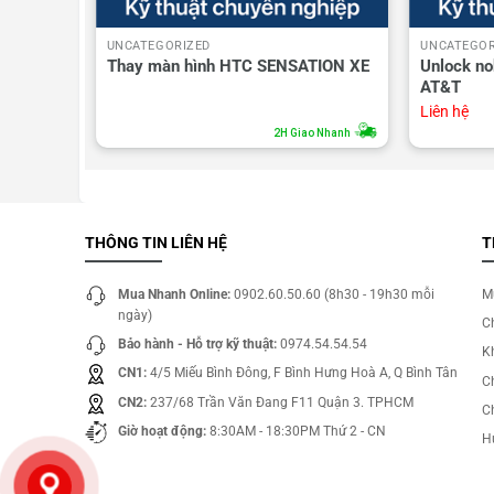
UNCATEGORIZED
UNCATEGOR
Thay màn hình HTC SENSATION XE
Unlock n
AT&T
Liên hệ
o Nhanh
2H Giao Nhanh
THÔNG TIN LIÊN HỆ
T
Mua Nhanh Online:
0902.60.50.60 (8h30 - 19h30 mỗi
M
ngày)
C
Bảo hành - Hỗ trợ kỹ thuật:
0974.54.54.54
Kh
CN1:
4/5 Miếu Bình Đông, F Bình Hưng Hoà A, Q Bình Tân
C
CN2:
237/68 Trần Văn Đang F11 Quận 3. TPHCM
C
Giờ hoạt động:
8:30AM - 18:30PM Thứ 2 - CN
H