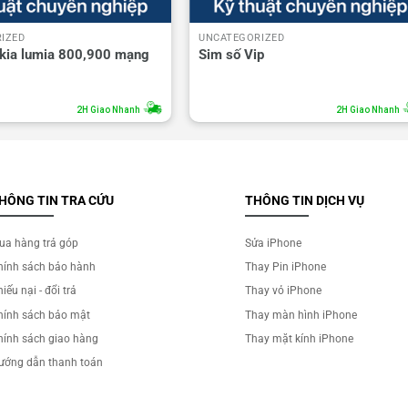
IZED
UNCATEGORIZED
okia lumia 800,900 mạng
Sim số Vip
2H Giao Nhanh
2H Giao Nhanh
HÔNG TIN TRA CỨU
THÔNG TIN DỊCH VỤ
ua hàng trả góp
Sửa iPhone
hính sách bảo hành
Thay Pin iPhone
iếu nại - đổi trả
Thay vỏ iPhone
hính sách bảo mật
Thay màn hình iPhone
hính sách giao hàng
Thay mặt kính iPhone
ướng dẫn thanh toán