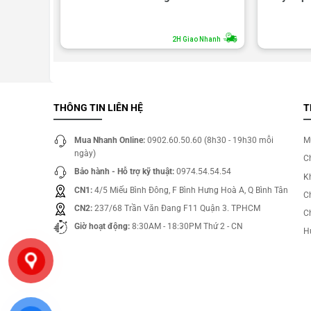
o Nhanh
2H Giao Nhanh
THÔNG TIN LIÊN HỆ
T
Mua Nhanh Online:
0902.60.50.60 (8h30 - 19h30 mỗi
M
ngày)
C
Bảo hành - Hỗ trợ kỹ thuật:
0974.54.54.54
Kh
CN1:
4/5 Miếu Bình Đông, F Bình Hưng Hoà A, Q Bình Tân
C
CN2:
237/68 Trần Văn Đang F11 Quận 3. TPHCM
C
Giờ hoạt động:
8:30AM - 18:30PM Thứ 2 - CN
H