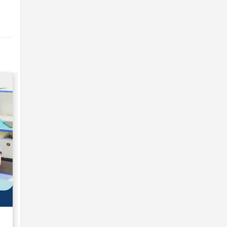
SỬA CHỮA IPHONE
Sửa iphone 5 hỏng mất loa, mất