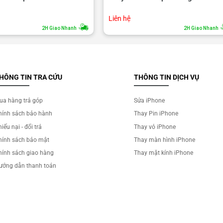
Liên hệ
2H Giao Nhanh
2H Giao Nhanh
HÔNG TIN TRA CỨU
THÔNG TIN DỊCH VỤ
ua hàng trả góp
Sửa iPhone
hính sách bảo hành
Thay Pin iPhone
iếu nại - đổi trả
Thay vỏ iPhone
hính sách bảo mật
Thay màn hình iPhone
hính sách giao hàng
Thay mặt kính iPhone
ướng dẫn thanh toán