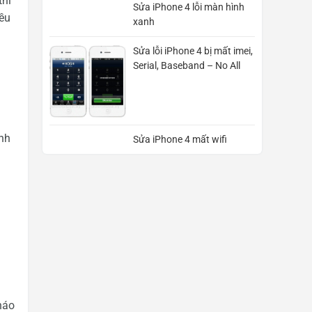
thì
Sửa iPhone 4 lỗi màn hình
iều
xanh
Sửa lỗi iPhone 4 bị mất imei,
Serial, Baseband – No All
nh
Sửa iPhone 4 mất wifi
háo