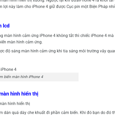
àn hình hiển thị xuống. Ngược lại khi đưaiPhone 4 ra khỏi tai 
iện lợi này làm cho iPhone 4 giữ được Cục pin một Biện Pháp nh
 lcd
hưng màn hình cảm ứng iPhone 4 không tắt thì chiếc iPhone 4 mà
biến màn hình cảm ứng.
ược độ sáng màn hình cảm ứng khi tia sáng môi trường vây qua
m biến màn hình iPhone 4
àn hình hiển thị
màn hình hiển thị
m dán quá dày che khuất đi phần cảm biến. Khi đó bạn do đó t