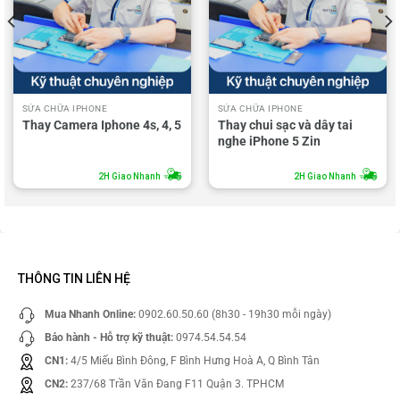
SỬA CHỮA IPHONE
SỬA CHỮA IPHONE
Thay Camera Iphone 4s, 4, 5
Thay chui sạc và dây tai
nghe iPhone 5 Zin
2H Giao Nhanh
2H Giao Nhanh
THÔNG TIN LIÊN HỆ
Mua Nhanh Online:
0902.60.50.60 (8h30 - 19h30 mỗi ngày)
Bảo hành - Hỗ trợ kỹ thuật:
0974.54.54.54
CN1:
4/5 Miếu Bình Đông, F Bình Hưng Hoà A, Q Bình Tân
CN2:
237/68 Trần Văn Đang F11 Quận 3. TPHCM