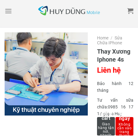
Skip
to
content
Home
/
Sửa
Chữa IPhone
Thay Xương
Iphone 4s
Liên hệ
Bảo hành 12
tháng
Tư vấn sữa
chữa:0985 16 17
Mua
Add to
18 gặp a Huy
cart
ngay