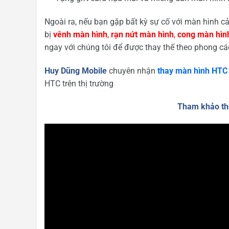
Ngoài ra, nếu bạn gặp bất kỳ sự cố với màn hình
bị
vênh màn hình
,
rạn nứt
màn hình
,
cong
màn hìn
ngay với chúng tôi để được thay thế theo phong cá
Huy Dũng Mobile
chuyên nhận
thay màn hình HTC
HTC trên thị trường
Tham khảo th