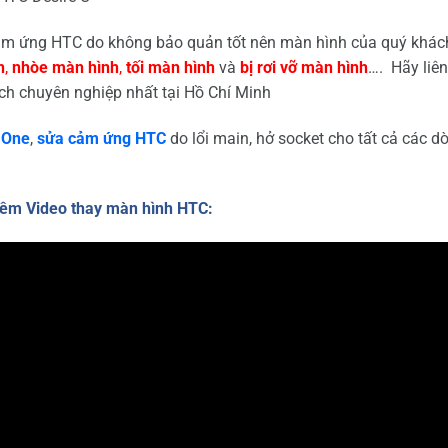
 cảm ứng HTC do không bảo quản tốt nên màn hình của quý khác
h
,
nhòe màn hình
,
tối
màn hình
và
bị rơi vỡ màn hình
…. Hãy liên
ch chuyên nghiệp nhất tại Hồ Chí Minh
 One
,
sửa cảm ứng HTC
do lổi main, hở socket cho tất cả các d
êm Video thay màn hình HTC: