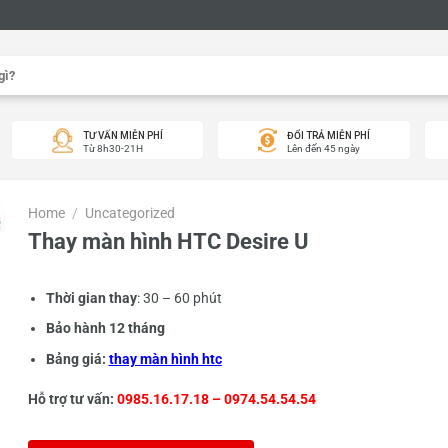
TƯ VẤN MIỄN PHÍ
ĐỔI TRẢ MIỄN PHÍ
Từ 8h30-21H
Lên đến 45 ngày
Home
/
Uncategorized
Thay màn hình HTC Desire U
Thời gian thay
: 30 – 60 phút
Bảo hành 12 tháng
Bảng giá:
thay màn hình htc
Hỗ trợ tư vấn:
0985.16.17.18 – 0974.54.54.54