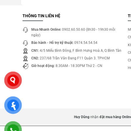
THÔNG TIN LIÊN HỆ
T
Mua Nhanh Online:
0902.60.50.60 (8h30 - 19h30 mỗi
M
ngày)
C
Bảo hành - Hỗ trợ kỹ thuật:
0974.54.54.54
Kh
CN1:
4/5 Miếu Bình Đông, F Bình Hưng Hoà A, Q Bình Tân
C
CN2:
237/68 Trần Văn Đang F11 Quận 3. TPHCM
C
Giờ hoạt động:
8:30AM - 18:30PM Thứ 2 - CN
H
Huy Dũng
nhận
đặt mua hàng Online