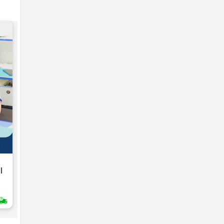
UNCATEGORIZED
l
Thay màn hình HTC Surround
T8788
2H Giao Nhanh