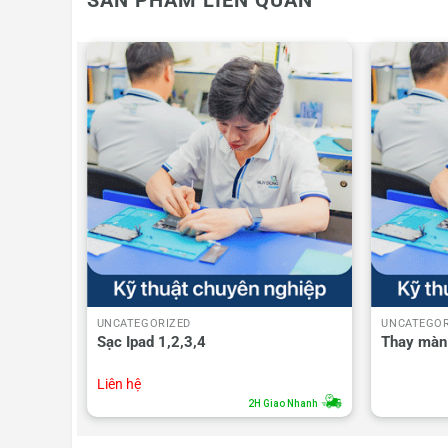
SẢN PHẨM LIÊN QUAN
UNCATEGORIZED
UNCATEGOR
( Full
Sạc Ipad 1,2,3,4
Thay màn 
Liên hệ
o Nhanh
2H Giao Nhanh