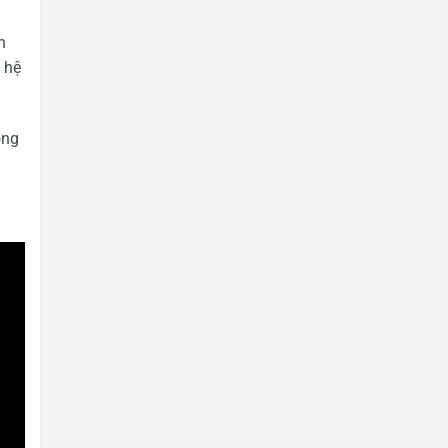
h
 hệ
òng