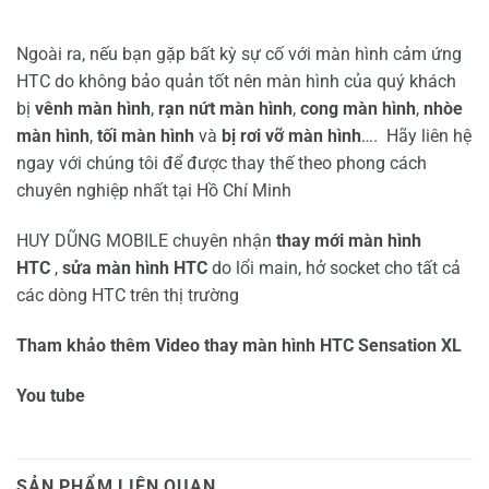
Ngoài ra, nếu bạn gặp bất kỳ sự cố với màn hình cảm ứng
HTC do không bảo quản tốt nên màn hình của quý khách
bị
vênh màn hình
,
rạn nứt
màn hình
,
cong
màn hình
,
nhòe
màn hình
,
tối
màn hình
và
bị rơi vỡ màn hình
…. Hãy liên hệ
ngay với chúng tôi để được thay thế theo phong cách
chuyên nghiệp nhất tại Hồ Chí Minh
HUY DŨNG MOBILE chuyên nhận
thay mới màn hình
HTC
,
sửa màn hình HTC
do lổi main, hở socket cho tất cả
các dòng HTC trên thị trường
Tham khảo thêm Video thay màn hình HTC Sensation XL
You tube
SẢN PHẨM LIÊN QUAN