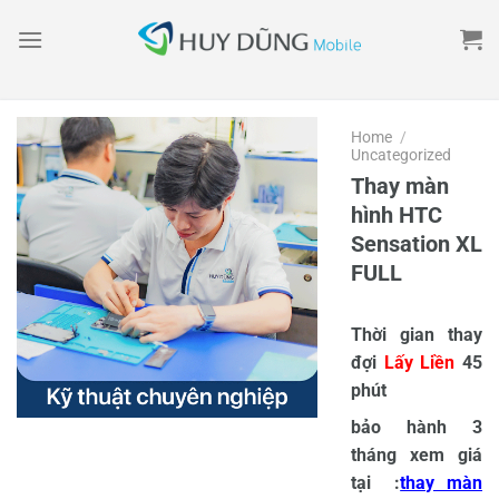
Skip
to
content
Home
/
Uncategorized
Thay màn
hình HTC
Sensation XL
FULL
Thời gian thay
đợi
Lấy Liền
45
phút
bảo hành 3
tháng xem giá
tại :
thay màn