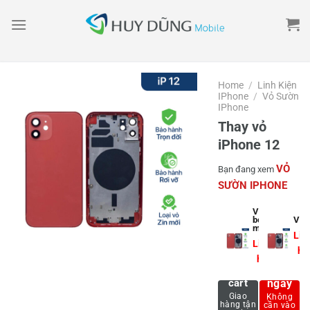
Skip
to
content
Home
/
Linh Kiện
IPhone
/
Vỏ Sườn
IPhone
Thay vỏ
iPhone 12
VỎ
Bạn đang xem
SƯỜN IPHONE
Vỏ
bóc
Vỏ z
máy
Liê
Liên
hệ
hệ
Mua
Add to
cart
ngay