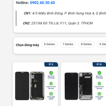
Hotline:
0902.60.50.60
CN1:
4/5 Miếu Bình Đông, P. Bình Hưng Hoà A, Q Bình
CN2:
237/68 Đỗ Thị Lời, P.11, Quận 3. TPHCM
6 Series
7 Series
8 Series
X Se
Chọn dòng máy