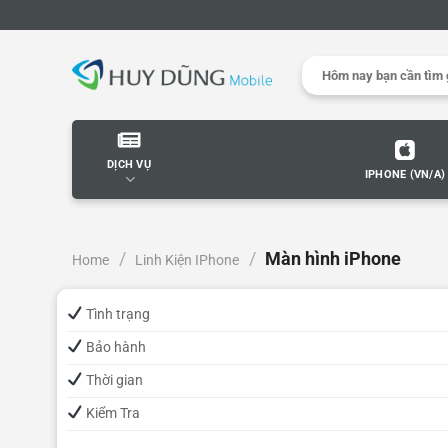
Skip
to
content
Search
for:
DỊCH VỤ
IPHONE (VN/A)
/
/
Màn hình iPhone
Home
Linh Kiện IPhone
Tình trạng
Bảo hành
Thời gian
Kiểm Tra