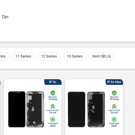
 Tân
ries
11 Series
12 Series
13 Series
Xem tất cả