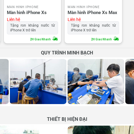
MÀN HÌNH IPHONE
MÀN HÌNH IPHONE
Màn hình iPhone Xs
Màn hình iPhone Xs Max
Liên hệ
Liên hệ
Tặng ron kháng nước từ
Tặng ron kháng nước từ
iPhone X trở lên
iPhone X trở lên
2H Giao Nhanh
2H Giao Nhanh
QUY TRÌNH MINH BẠCH
THIẾT BỊ HIỆN ĐẠI