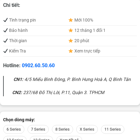
Chi tiết:
Tình trạng pin
Mới 100%
Bảo hành
12 tháng 1 đổi 1
Thời gian
20 phút
Kiểm Tra
Xem trực tiếp
Hotline:
0902.60.50.60
CN1:
4/5 Miếu Bình Đông, P. Bình Hưng Hoà A, Q Bình Tân
CN2:
237/68 Đỗ Thị Lời, P.11, Quận 3. TPHCM
Chọn dòng máy:
6 Series
7 Series
8 Series
X Series
11 Series