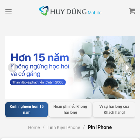
Skip
to
content
Kinh nghiệm hơn 15
Hoàn phí nếu không
Vì sự hài lòng của
năm
hài lòng
Khách hàng!
/
/
Pin iPhone
Home
Linh Kiện IPhone