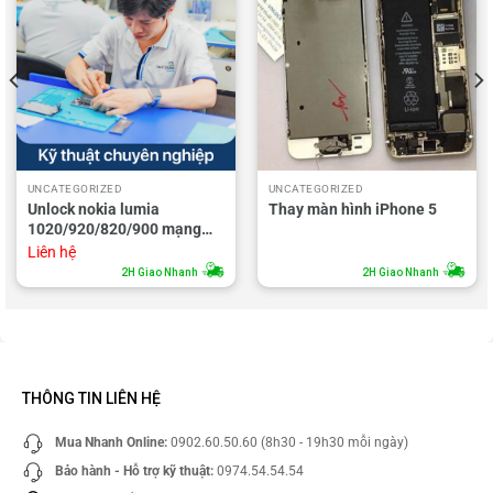
UNCATEGORIZED
UNCATEGORIZED
Unlock nokia lumia
Thay màn hình iPhone 5
1020/920/820/900 mạng
AT&T
Liên hệ
2H Giao Nhanh
2H Giao Nhanh
THÔNG TIN LIÊN HỆ
Mua Nhanh Online:
0902.60.50.60 (8h30 - 19h30 mỗi ngày)
Bảo hành - Hỗ trợ kỹ thuật:
0974.54.54.54