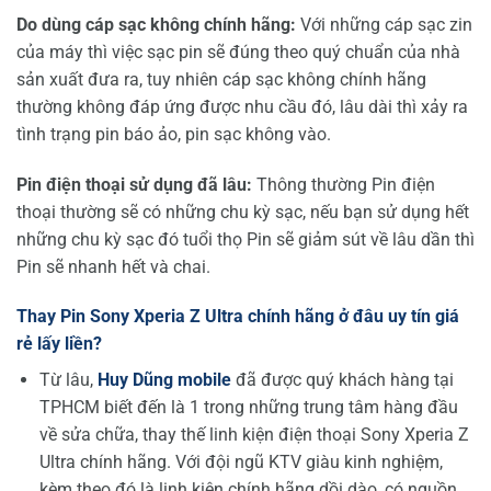
Do dùng cáp sạc không chính hãng:
Với những cáp sạc zin
của máy thì việc sạc pin sẽ đúng theo quý chuẩn của nhà
sản xuất đưa ra, tuy nhiên cáp sạc không chính hãng
thường không đáp ứng được nhu cầu đó, lâu dài thì xảy ra
tình trạng pin báo ảo, pin sạc không vào.
Pin điện thoại sử dụng đã lâu:
Thông thường Pin điện
thoại thường sẽ có những chu kỳ sạc, nếu bạn sử dụng hết
những chu kỳ sạc đó tuổi thọ Pin sẽ giảm sút về lâu dần thì
Pin sẽ nhanh hết và chai.
Thay Pin Sony Xperia Z Ultra chính hãng ở đâu uy tín giá
rẻ lấy liền?
Từ lâu,
Huy Dũng mobile
đã được quý khách hàng tại
TPHCM biết đến là 1 trong những trung tâm hàng đầu
về sửa chữa, thay thế linh kiện điện thoại Sony Xperia Z
Ultra chính hãng. Với đội ngũ KTV giàu kinh nghiệm,
kèm theo đó là linh kiện chính hãng dồi dào, có nguồn