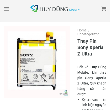
Skip
to
content
Home
/
Uncategorized
Thay Pin
Sony Xperia
Z Ultra
Đến với
Huy Dũng
Mobile
, khi
thay
pin Sony Xperia
Z Ultra
, Quý khách
hàng sẽ nhận
được:
Ký tên các nhận
linh kiện nguyên