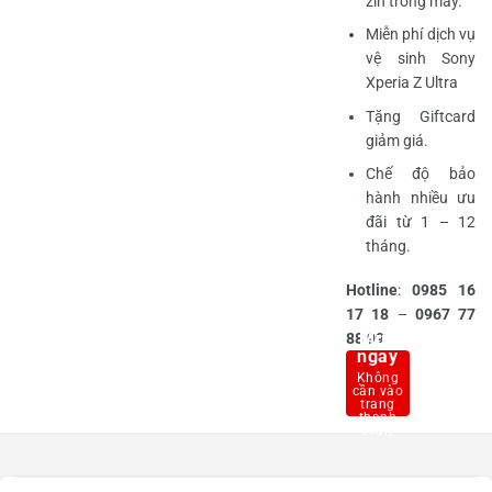
zin trong máy.
Miễn phí dịch vụ
vệ sinh Sony
Xperia Z Ultra
Tặng Giftcard
giảm giá.
Chế độ bảo
hành nhiều ưu
đãi từ 1 – 12
tháng.
Hotline
:
0985 16
17 18
–
0967 77
Mua
88 99
ngay