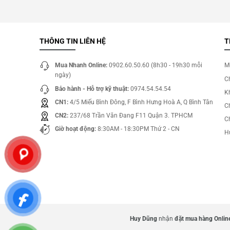
THÔNG TIN LIÊN HỆ
T
Mua Nhanh Online:
0902.60.50.60 (8h30 - 19h30 mỗi
M
ngày)
C
Bảo hành - Hỗ trợ kỹ thuật:
0974.54.54.54
Kh
CN1:
4/5 Miếu Bình Đông, F Bình Hưng Hoà A, Q Bình Tân
C
CN2:
237/68 Trần Văn Đang F11 Quận 3. TPHCM
C
Giờ hoạt động:
8:30AM - 18:30PM Thứ 2 - CN
H
Huy Dũng
nhận
đặt mua hàng Online