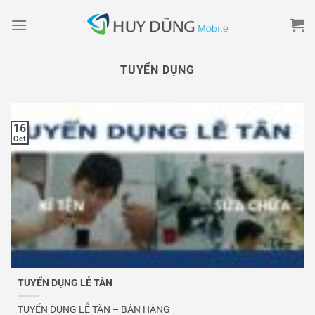
Skip
to
content
TUYỂN DỤNG
16
Oct
TUYỂN DỤNG LỄ TÂN
TUYỂN DỤNG LỄ TÂN – BÁN HÀNG