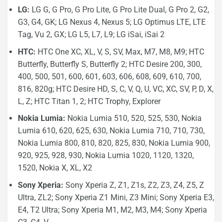
LG:
LG G, G Pro, G Pro Lite, G Pro Lite Dual, G Pro 2, G2,
G3, G4, GK; LG Nexus 4, Nexus 5; LG Optimus LTE, LTE
Tag, Vu 2, GX; LG L5, L7, L9; LG iSai, iSai 2
HTC:
HTC One XC, XL, V, S, SV, Max, M7, M8, M9; HTC
Butterfly, Butterfly S, Butterfly 2; HTC Desire 200, 300,
400, 500, 501, 600, 601, 603, 606, 608, 609, 610, 700,
816, 820g; HTC Desire HD, S, C, V, Q, U, VC, XC, SV, P, D, X,
L, Z; HTC Titan 1, 2; HTC Trophy, Explorer
Nokia Lumia:
Nokia Lumia 510, 520, 525, 530, Nokia
Lumia 610, 620, 625, 630, Nokia Lumia 710, 710, 730,
Nokia Lumia 800, 810, 820, 825, 830, Nokia Lumia 900,
920, 925, 928, 930, Nokia Lumia 1020, 1120, 1320,
1520, Nokia X, XL, X2
Sony Xperia:
Sony Xperia Z, Z1, Z1s, Z2, Z3, Z4, Z5, Z
Ultra, ZL2; Sony Xperia Z1 Mini, Z3 Mini; Sony Xperia E3,
E4, T2 Ultra; Sony Xperia M1, M2, M3, M4; Sony Xperia