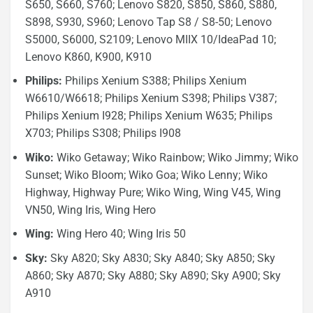
S650, S660, S760; Lenovo S820, S850, S860, S880,
S898, S930, S960; Lenovo Tap S8 / S8-50; Lenovo
S5000, S6000, S2109; Lenovo MIIX 10/IdeaPad 10;
Lenovo K860, K900, K910
Philips:
Philips Xenium S388; Philips Xenium
W6610/W6618; Philips Xenium S398; Philips V387;
Philips Xenium I928; Philips Xenium W635; Philips
X703; Philips S308; Philips I908
Wiko:
Wiko Getaway; Wiko Rainbow; Wiko Jimmy; Wiko
Sunset; Wiko Bloom; Wiko Goa; Wiko Lenny; Wiko
Highway, Highway Pure; Wiko Wing, Wing V45, Wing
VN50, Wing Iris, Wing Hero
Wing:
Wing Hero 40; Wing Iris 50
Sky:
Sky A820; Sky A830; Sky A840; Sky A850; Sky
A860; Sky A870; Sky A880; Sky A890; Sky A900; Sky
A910