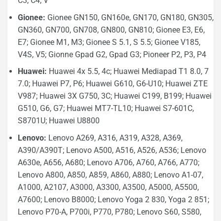
C3, C4, V
Gionee:
Gionee GN150, GN160e, GN170, GN180, GN305,
GN360, GN700, GN708, GN800, GN810; Gionee E3, E6,
E7; Gionee M1, M3; Gionee S 5.1, S 5.5; Gionee V185,
V4S, V5; Gionne Gpad G2, Gpad G3; Pioneer P2, P3, P4
Huawei:
Huawei 4x 5.5, 4c; Huawei Mediapad T1 8.0, 7
7.0; Huawei P7, P6; Huawei G610, G6-U10; Huawei ZTE
V987; Huawei 3X G750, 3C; Huawei C199, B199; Huawei
G510, G6, G7; Huawei MT7-TL10; Huawei S7-601C,
S8701U; Huawei U8800
Lenovo:
Lenovo A269, A316, A319, A328, A369,
A390/A390T; Lenovo A500, A516, A526, A536; Lenovo
A630e, A656, A680; Lenovo A706, A760, A766, A770;
Lenovo A800, A850, A859, A860, A880; Lenovo A1-07,
A1000, A2107, A3000, A3300, A3500, A5000, A5500,
A7600; Lenovo B8000; Lenovo Yoga 2 830, Yoga 2 851;
Lenovo P70-A, P700i, P770, P780; Lenovo S60, S580,