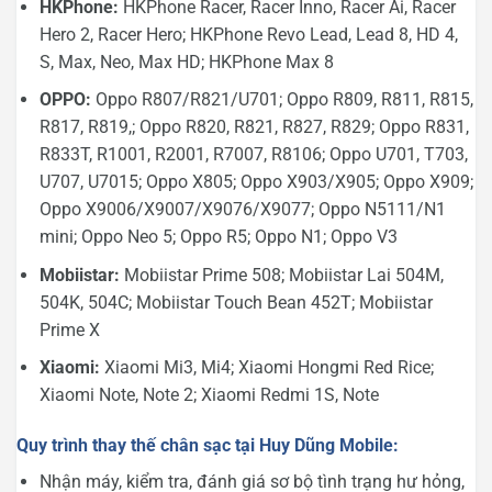
HKPhone:
HKPhone Racer, Racer Inno, Racer Ai, Racer
Hero 2, Racer Hero; HKPhone Revo Lead, Lead 8, HD 4,
S, Max, Neo, Max HD; HKPhone Max 8
OPPO:
Oppo R807/R821/U701; Oppo R809, R811, R815,
R817, R819,; Oppo R820, R821, R827, R829; Oppo R831,
R833T, R1001, R2001, R7007, R8106; Oppo U701, T703,
U707, U7015; Oppo X805; Oppo X903/X905; Oppo X909;
Oppo X9006/X9007/X9076/X9077; Oppo N5111/N1
mini; Oppo Neo 5; Oppo R5; Oppo N1; Oppo V3
Mobiistar:
Mobiistar Prime 508; Mobiistar Lai 504M,
504K, 504C; Mobiistar Touch Bean 452T; Mobiistar
Prime X
Xiaomi:
Xiaomi Mi3, Mi4; Xiaomi Hongmi Red Rice;
Xiaomi Note, Note 2; Xiaomi Redmi 1S, Note
Quy trình thay thế chân sạc tại Huy Dũng Mobile:
Nhận máy, kiểm tra, đánh giá sơ bộ tình trạng hư hỏng,