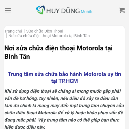
Skip
to
content
Trang chủ
Sửa chữa Điện Thoại
Nơi sửa chữa điện thoại Motorola tại Bình Tân
Nơi sửa chữa điện thoại Motorola tại
Bình Tân
Trung tâm sửa chữa bảo hành Motorola uy tín
tại TP.HCM
Khi sử dụng điện thoại sẽ chẳng ai mong muốn gặp phải
vấn đề hư hỏng, tuy nhiên, nếu điều đó xảy ra điều cần
làm đó chính là mang máy đến một trung tâm chuyên sửa
chữa điện thoại Motorola để xử lý hoặc khắc phục vấn đề
đang mắc phải. Vậy trung tâm nào có thể giúp bạn thực
hiện được điều này.