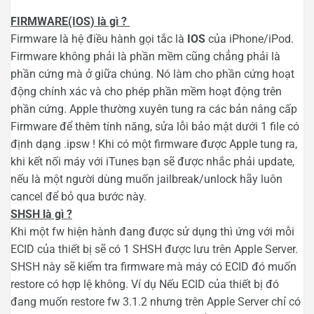
FIRMWARE(IOS) là gì ?
Firmware là hệ điều hành gọi tắc là
IOS
của iPhone/iPod.
Firmware không phải là phần mềm cũng chẳng phải là
phần cứng mà ở giữa chúng. Nó làm cho phần cứng hoạt
động chính xác và cho phép phần mềm hoạt động trên
phần cứng. Apple thường xuyên tung ra các bản nâng cấp
Firmware để thêm tính năng, sửa lỗi bảo mật dưới 1 file có
định dạng .ipsw ! Khi có một firmware được Apple tung ra,
khi kết nối máy với iTunes bạn sẽ được nhắc phải update,
nếu là một người dùng muốn jailbreak/unlock hãy luôn
cancel để bỏ qua bước này.
SHSH là gì ?
Khi một fw hiện hành đang được sử dụng thì ứng với mỗi
ECID của thiết bị sẽ có 1 SHSH được lưu trên Apple Server.
SHSH này sẽ kiểm tra firmware mà máy có ECID đó muốn
restore có hợp lệ không. Ví dụ Nếu ECID của thiết bị đó
đang muốn restore fw 3.1.2 nhưng trên Apple Server chỉ có