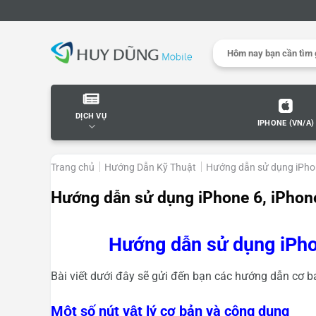
Skip
to
content
Search
for:
DỊCH VỤ
IPHONE (VN/A)
Trang chủ
Hướng Dẫn Kỹ Thuật
Hướng dẫn sử dụng iPho
Hướng dẫn sử dụng iPhone 6, iPhon
Hướng dẫn sử dụng iPh
Bài viết dưới đây sẽ gửi đến bạn các hướng dẫn cơ b
Một số nút vật lý cơ bản và công dụng