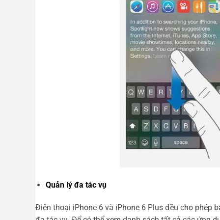
Quản lý đa tác vụ
Điện thoại iPhone 6 và iPhone 6 Plus đều cho phép b
đa tác vụ. Để có thể xem danh sách tất cả các ứng 