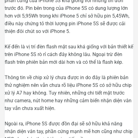
phần cứng của iPhone 5S khá giống với những tin đồn
trước đó. Pin bên trong của iPhone 5S có dung lượng lớn
hơn với 5,95Wh trong khi iPhone 5 chỉ sở hữu pin 5,45Wh,
điều này chứng tỏ thời lượng pin iPhone 5S sẽ được cải
thiện đôi chút so với iPhone 5.
Kế đến là vị trí đèn flash mặt sau khá giống với bản thiết kế
trên iPhone 5S rò rỉ cách đây không lâu. Ngoại trừ đèn
flash trên phiên bản mới dài hơn và có thể là flash kép.
Thông tin về chip xử lý chưa được in do đây là phiên bản
thử nghiệm nên vẫn chưa rõ liệu iPhone 5S có sở hữu chip
xử lý A7 hay không. Tuy nhiên, những chi tiết mặt trước
như camera, nút home hay những cảm biến nhận diện vân
tay vẫn chưa xuất hiện.
Ngoài ra, iPhone 5S được đồn đại sẽ sở hữu khả năng
nhận diện vân tay, phần cứng mạnh mẽ hơn cũng như chip