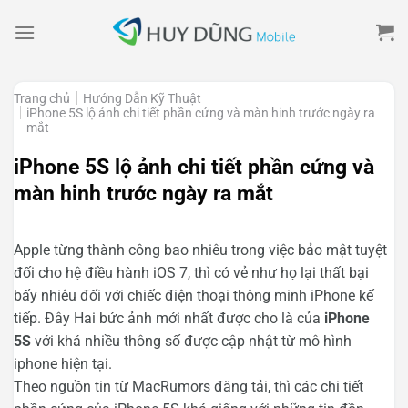
Skip
to
content
Trang chủ
Hướng Dẫn Kỹ Thuật
iPhone 5S lộ ảnh chi tiết phần cứng và màn hinh trước ngày ra
mắt
iPhone 5S lộ ảnh chi tiết phần cứng và
màn hinh trước ngày ra mắt
Apple từng thành công bao nhiêu trong việc bảo mật tuyệt
đối cho hệ điều hành iOS 7, thì có vẻ như họ lại thất bại
bấy nhiêu đối với chiếc điện thoại thông minh iPhone kế
tiếp. Đây Hai bức ảnh mới nhất được cho là của
iPhone
5S
với khá nhiều thông số được cập nhật từ mô hình
iphone hiện tại.
Theo nguồn tin từ MacRumors đăng tải, thì các chi tiết