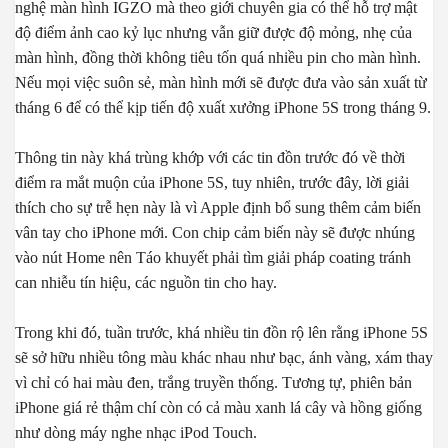
nghệ màn hình IGZO mà theo giới chuyên gia có thể hỗ trợ mật
độ điểm ảnh cao kỷ lục nhưng vẫn giữ được độ mỏng, nhẹ của
màn hình, đồng thời không tiêu tốn quá nhiều pin cho màn hình.
Nếu mọi việc suôn sẻ, màn hình mới sẽ được đưa vào sản xuất từ
tháng 6 để có thể kịp tiến độ xuất xưởng iPhone 5S trong tháng 9.
Thông tin này khá trùng khớp với các tin đồn trước đó về thời
điểm ra mắt muộn của iPhone 5S, tuy nhiên, trước đây, lời giải
thích cho sự trễ hẹn này là vì Apple định bổ sung thêm cảm biến
vân tay cho iPhone mới. Con chip cảm biến này sẽ được nhúng
vào nút Home nên Táo khuyết phải tìm giải pháp coating tránh
can nhiễu tín hiệu, các nguồn tin cho hay.
Trong khi đó, tuần trước, khá nhiều tin đồn rộ lên rằng iPhone 5S
sẽ sở hữu nhiều tông màu khác nhau như bạc, ánh vàng, xám thay
vì chỉ có hai màu đen, trắng truyền thống. Tương tự, phiên bản
iPhone giá rẻ thậm chí còn có cả màu xanh lá cây và hồng giống
như dòng máy nghe nhạc iPod Touch.