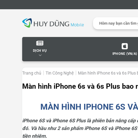
Skip
to
content
Search
for:
DỊCH VỤ
IPHONE (VN/A)
Trang chủ
Tin Công Nghệ
Màn hình iPhone 6s và 6s Plus 
Màn hình iPhone 6s và 6s Plus bao n
MÀN HÌNH IPHONE 6S VÀ
iPhone 6S và iPhone 6S Plus là phiên bản nâng cấp đ
đó. Và hầu như 2 sản phẩm iPhone 6S và iPhone 6S 
tiền nhiệm.