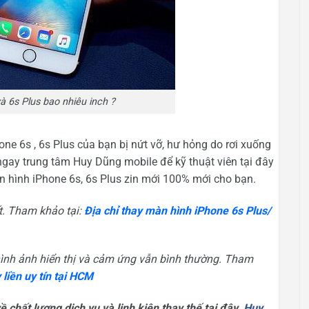
à 6s Plus bao nhiêu inch ?
ne 6s , 6s Plus của bạn bị nứt vỡ, hư hỏng do rơi xuống
y trung tâm Huy Dũng mobile để kỹ thuật viên tại đây
àn hình iPhone 6s, 6s Plus zin mới 100% mới cho bạn.
t. Tham khảo tại:
Địa chỉ
thay màn hình iPhone 6s Plus/
hình ảnh hiển thị và cảm ứng vẫn bình thường. Tham
 liền uy tín tại HCM
chất lượng dịch vụ và linh kiện thay thế tại đây.
Huy