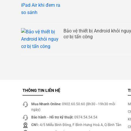
Bảo vệ thiết bị Android khỏi ngu
cơ bị tấn công
THÔNG TIN LIÊN HỆ
T
Mua Nhanh Online:
0902.60.50.60 (8h30 - 19h30 mỗi
M
ngày)
C
Bảo hành - Hỗ trợ kỹ thuật:
0974.54.54.54
Kh
CN1:
4/5 Miếu Bình Đông, F Bình Hưng Hoà A, Q Bình Tân
C