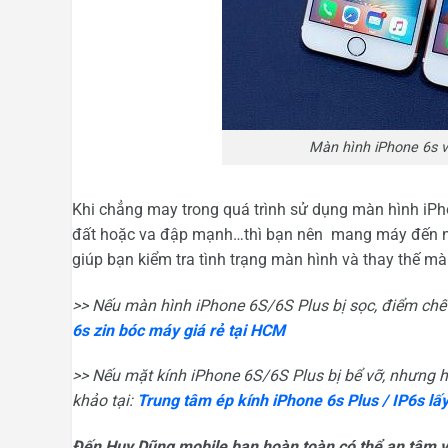
Màn hình iPhone 6s v
Khi chẳng may trong quá trình sử dụng màn hình iPho
đất hoặc va đập mạnh…thì bạn nên mang máy đến nga
giúp bạn kiểm tra tình trạng màn hình và thay thế m
>> Nếu màn hình iPhone 6S/6S Plus bị sọc, điểm chế
6s zin bóc máy giá rẻ tại HCM
>> Nếu mặt kính iPhone 6S/6S Plus bị bể vỡ, nhưng 
khảo tại:
Trung tâm ép
kính iPhone 6s Plus / IP6s lấy
Đến Huy Dũng mobile bạn hoàn toàn có thể an tâm về 