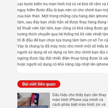
các bước kiểm tra màn hình lcd có vẻ khá rối rắm và 
nguy hiểm Bước đầu là bạn nên có cho chính bạn một t
của bản thân. Một trong những cửa hàng dân iphone t
tâm, sau đây bạn chắc hẳn sẽ được thay hàng đúng v
kỹ thuật viên tận tâm, bạn cũng có khả năng được giả
tương thích chuyển qua hệ thống trả lời viên nhiệt tâm
tố đi đầu để bạn chọn lựa trung tâm làm cơ sở Tin cậ
Vậy là chúng ta đã máy móc cho mình một số hiểu biế
người sử dụng sẽ sử dụng và tìm cho chính bạn địa c
ngừng được lắp đặt chiếc điện thoại từng được là s
hoặc người sử dụng có khả năng cập nhật lên iphone 
Bài viết liên quan
Dấu hiệu cho thấy bạn cần thay
màn hình iPhone của mình và
cách phân biệt màn hình zin và