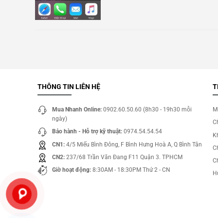
THÔNG TIN LIÊN HỆ
T
Mua Nhanh Online:
0902.60.50.60 (8h30 - 19h30 mỗi
M
ngày)
C
Bảo hành - Hỗ trợ kỹ thuật:
0974.54.54.54
Kh
CN1:
4/5 Miếu Bình Đông, F Bình Hưng Hoà A, Q Bình Tân
C
CN2:
237/68 Trần Văn Đang F11 Quận 3. TPHCM
C
Giờ hoạt động:
8:30AM - 18:30PM Thứ 2 - CN
H