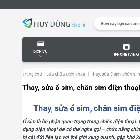
Skip
to
content
Search
for:
DỊCH VỤ
IPHONE (VN/A)
Trang chủ
Sửa chữa Điện Thoại
Thay, sửa ổ sim, chân sim
Thay, sửa ổ sim, chân sim điện thoại
Thay, sửa ổ sim, chân sim điện
Ổ sim là bộ phận quan trọng trong chiếc điện thoại.
dụng điện thoại để có thể nghe gọi – chức năng chín
bị cắt đứt liên lạc với thế giới xung quanh, gặp khó 