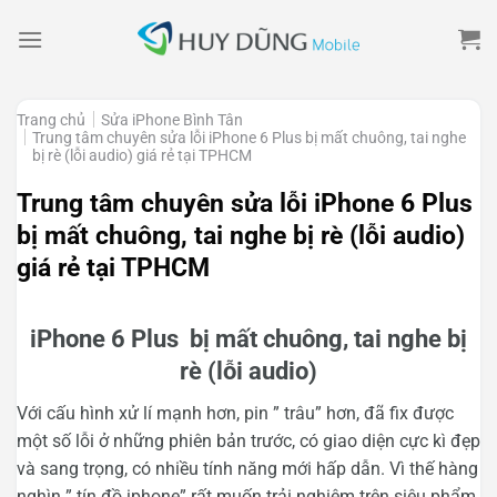
Skip
to
content
Trang chủ
Sửa iPhone Bình Tân
Trung tâm chuyên sửa lỗi iPhone 6 Plus bị mất chuông, tai nghe
bị rè (lỗi audio) giá rẻ tại TPHCM
Trung tâm chuyên sửa lỗi iPhone 6 Plus
bị mất chuông, tai nghe bị rè (lỗi audio)
giá rẻ tại TPHCM
iPhone 6 Plus bị mất chuông, tai nghe bị
rè (lỗi audio)
Với cấu hình xử lí mạnh hơn, pin ” trâu” hơn, đã fix được
một số lỗi ở những phiên bản trước, có giao diện cực kì đẹp
và sang trọng, có nhiều tính năng mới hấp dẫn. Vì thế hàng
nghìn ” tín đồ iphone” rất muốn trải nghiệm trên siêu phẩm