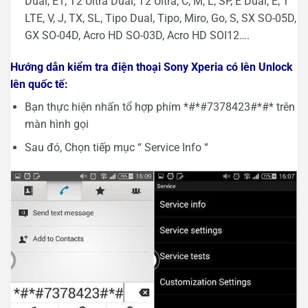
Dual, E1, T2 Ultra Dual, T2 Ultra, C, M, L, SP, E Dual, E, T
LTE, V, J, TX, SL, Tipo Dual, Tipo, Miro, Go, S, SX SO-05D,
GX SO-04D, Acro HD SO-03D, Acro HD SOI12….
Hướng dẫn kiểm tra điện thoại Sony Xperia có lên Unlock
lên quốc tế:
Bạn thực hiện nhấn tổ hợp phím *#*#7378423#*#* trên
màn hình gọi
Sau đó, Chọn tiếp mục “ Service Info “