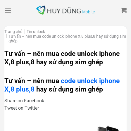
Skip
to
content
Trang chủ
Tin unlock
Tư vấn – nên mua code unlock iphone X,8 plus,8 hay sử dụng sim
ghép
Tư vấn – nên mua code unlock iphone
X,8 plus,8 hay sử dụng sim ghép
Tư vấn – nên mua
code unlock iphone
X,8 plus,8
hay sử dụng sim ghép
Share on Facebook
Tweet on Twitter