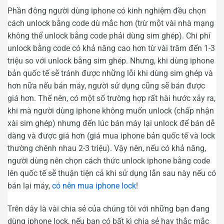
Phần đông người dùng iphone có kinh nghiệm đều chọn
cách unlock bằng code dù mắc hơn (trừ một vài nhà mạng
không thể unlock bằng code phải dùng sim ghép). Chi phí
unlock bằng code có khả năng cao hơn từ vài trăm đến 1-3
triệu so với unlock bằng sim ghép. Nhưng, khi dùng iphone
bản quốc tế sẽ tránh được những lỗi khi dùng sim ghép và
hơn nữa nếu bán máy, người sử dụng cũng sẽ bán được
giá hơn. Thế nên, có một số trường hợp rất hài hước xảy ra,
khi mà người dùng iphone không muốn unlock (chấp nhận
xài sim ghép) nhưng đến lúc bán máy lại unlock để bán dễ
dàng và được giá hơn (giá mua iphone bản quốc tế và lock
thường chênh nhau 2-3 triệu). Vậy nên, nếu có khả năng,
người dùng nên chọn cách thức unlock iphone bằng code
lên quốc tế sẽ thuận tiện cả khi sử dụng lẫn sau này nếu có
bán lại máy,
có nên mua iphone lock
!
Trên dây là vài chia sẻ của chúng tôi với những bạn đang
dùng iphone lock, nếu bạn có bất kì chia sẻ hay thắc mắc