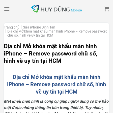
Skip
to
content
Trang chủ
Sửa iPhone Bình Tân
Địa chỉ Mở khóa mật khẩu màn hình iPhone – Remove password
chữ số, hình vẽ uy tín tại HCM
Địa chỉ Mở khóa mật khẩu màn hình
iPhone – Remove password chữ số,
hình vẽ uy tín tại HCM
Địa chỉ Mở khóa mật khẩu màn hình
iPhone – Remove password chữ số, hình
vẽ uy tín tại HCM
Mật khẩu màn hình là công cụ giúp người dùng có thể bảo
mật được những thông tin bên trong thiết bị. Tuy nhiên,