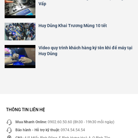
Vấp
Huy Dũng Khai Trương Mùng 10 tết
Video quy trình khách hàng ký tên khi để máy tại
Huy Dũng
THÔNG TIN LIÊN HỆ
Mua Nhanh Online:
0902.60.50.60 (8h30 - 19h30 mỗi ngày)
Bảo hành - Hỗ trợ kỹ thuật:
0974.54.54.54
CN1:
4/5 Miếu Bình Đông, F Bình Hưng Hoà A, Q Bình Tân