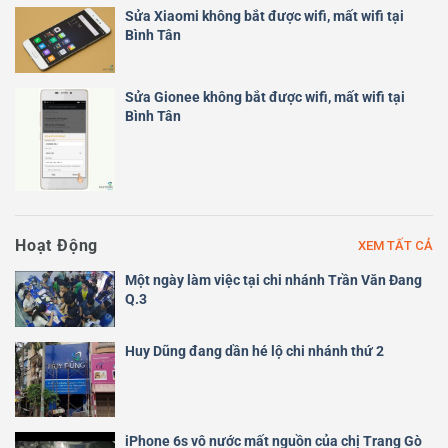
Sửa Xiaomi không bắt được wifi, mất wifi tại
Bình Tân
Sửa Gionee không bắt được wifi, mất wifi tại
Bình Tân
Hoạt Động
XEM TẤT CẢ
Một ngày làm việc tại chi nhánh Trần Văn Đang
Q.3
Huy Dũng đang dần hé lộ chi nhánh thứ 2
iPhone 6s vô nước mất nguồn của chị Trang Gò