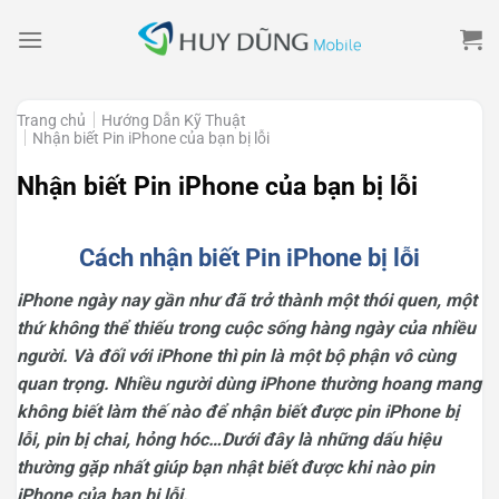
Skip
to
content
Trang chủ
Hướng Dẫn Kỹ Thuật
Nhận biết Pin iPhone của bạn bị lỗi
Nhận biết Pin iPhone của bạn bị lỗi
Cách nhận biết Pin iPhone bị lỗi
iPhone ngày nay gần như đã trở thành một thói quen, một
thứ không thể thiếu trong cuộc sống hàng ngày của nhiều
người. Và đối với iPhone thì pin là một bộ phận vô cùng
quan trọng. Nhiều người dùng iPhone thường hoang mang
không biết làm thế nào để nhận biết được pin iPhone bị
lỗi, pin bị chai, hỏng hóc…Dưới đây là những dấu hiệu
thường gặp nhất giúp bạn nhật biết được khi nào pin
iPhone của bạn bị lỗi.