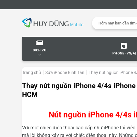
Skip
to
content
Search
for:
DỊCH VỤ
IPHONE (VN/A)
Trang chủ
Sửa iPhone Bình Tân
Thay nút nguồn iPhone 4
Thay nút nguồn iPhone 4/4s iPhone 
HCM
Nút nguồn iPhone 4/4s 
Với một chiếc điện thoại cao cấp như iPhone thì việc 
mà lỗi không xảy ra với chiếc điện thoại này. Những 