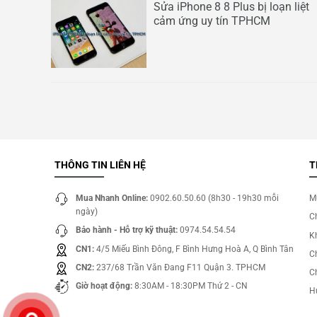
Sửa iPhone 8 8 Plus bị loạn liệt
cảm ứng uy tín TPHCM
THÔNG TIN LIÊN HỆ
T
Mua Nhanh Online:
0902.60.50.60 (8h30 - 19h30 mỗi
M
ngày)
C
Bảo hành - Hỗ trợ kỹ thuật:
0974.54.54.54
Kh
CN1:
4/5 Miếu Bình Đông, F Bình Hưng Hoà A, Q Bình Tân
C
CN2:
237/68 Trần Văn Đang F11 Quận 3. TPHCM
C
Giờ hoạt động:
8:30AM - 18:30PM Thứ 2 - CN
H