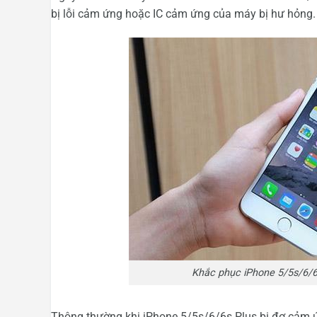
bị lỗi cảm ứng hoặc IC cảm ứng của máy bị hư hỏng.
Khắc phục iPhone 5/5s/6/6s
Thông thường khi iPhone 5/5s/6/6s Plus bị đơ cảm ứ