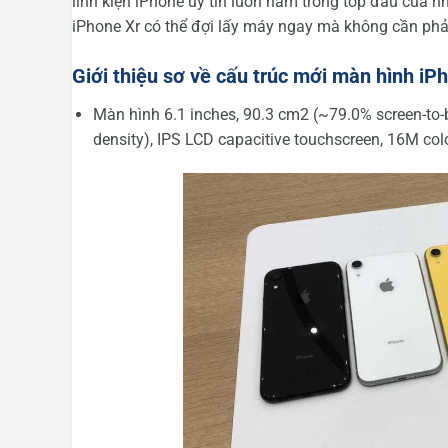
linh kiện iPhone uy tín luôn nằm trong tóp đầu của 
iPhone Xr có thể đợi lấy máy ngay mà không cần ph
Giới thiệu sơ về cấu trúc mới màn hình iP
Màn hình 6.1 inches, 90.3 cm2 (~79.0% screen-to-bo
density), IPS LCD capacitive touchscreen, 16M col