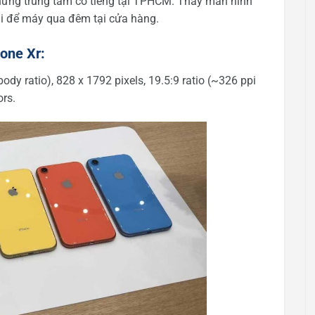
những trung tâm có tiếng tại TPHCM. Thay màn hình
ải để máy qua đêm tại cửa hàng.
hone Xr:
dy ratio), 828 x 1792 pixels, 19.5:9 ratio (~326 ppi
ors.