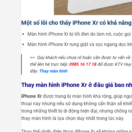
Một số lỗi cho thấy iPhone Xr có khả năng
Màn hình iPhone Xr bị tối đen do làm rơi, cuộc gọ
Màn hình iPhone Xr rung giật và sọc ngang dọc khá
>> Qúy khách nếu chưa rõ hoặc cần được tư vấn về t
thể liên hệ trực tiếp:
0985 16 17 18
để được KTV Huy D
đây:
Thay màn hình
Thay màn hình iPhone Xr ở đâu giá bao nh
iPhone Xr
được trang bị màn hình khá rộng, giúp ngư
thoại này nhưng nếu sử dụng không cẩn thận sẽ khiến
trong những thiết bị di động hiện đại, nhưng chống r
thay màn hình là lựa chọn duy nhất trong lúc này.
Thay thế chiếc điện thoại iPhone Xr sẽ không giống 