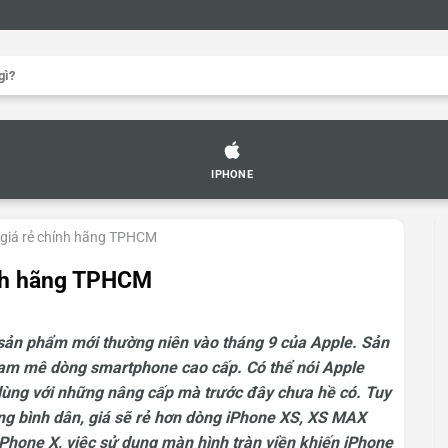
IPHONE
 giá rẻ chính hãng TPHCM
ính hãng TPHCM
 sản phẩm mới thường niên vào tháng 9 của Apple. Sản
am mê dòng smartphone cao cấp. Có thể nói Apple
dùng với những nâng cấp mà trước đây chưa hề có. Tuy
g bình dân, giá sẽ rẻ hơn dòng iPhone XS, XS MAX
iPhone X, việc sử dụng màn hình tràn viền khiến iPhone