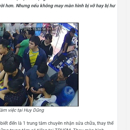
 vời hơn. Nhưng nếu không may màn hình bị vỡ hay bị hư
làm việc tại Huy Dũng
biết đến là 1 trung tâm chuyên nhận sửa chữa, thay thế