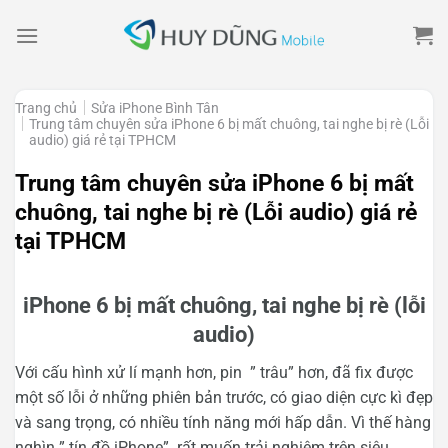
Skip
to
content
Trang chủ
Sửa iPhone Bình Tân
Trung tâm chuyên sửa iPhone 6 bị mất chuông, tai nghe bị rè (Lỗi
audio) giá rẻ tại TPHCM
Trung tâm chuyên sửa iPhone 6 bị mất
chuông, tai nghe bị rè (Lỗi audio) giá rẻ
tại TPHCM
iPhone 6 bị mất chuông, tai nghe bị rè (lỗi
audio)
Với cấu hình xử lí mạnh hơn, pin ” trâu” hơn, đã fix được
một số lỗi ở những phiên bản trước, có giao diện cực kì đẹp
và sang trọng, có nhiều tính năng mới hấp dẫn. Vì thế hàng
nghìn ” tín đồ iPhone” rất muốn trải nghiệm trên siêu