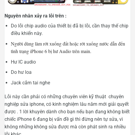
Nguyên nhân xảy ra lỗi trên :
Do lỗi chip audio của thiết bị đã bị lỗi, cần thay thế chip
điều khiển này.
Người dùng làm rớt xuống đất hoặc rớt xuống nước dẫn đến
tình trạng iPhone 6 bị hư Audio trên main.
Hư IC audio
Do hư loa
Jack cắm tai nghe
Lỗi này cần phải có những chuyên viên kỹ thuật chuyên
nghiệp sửa iphone, có kinh nghiệm lâu năm mới giải quyết
được . 1 lời khuyên dành cho bạn nếu bạn đang không biết
chiếc iPhone 6 đang bị vấn đề gì thì đừng nên tự sửa, vì
không những không sửa được mà còn phát sinh ra nhiều
lỗi khác.