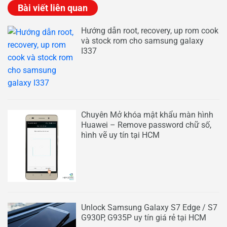
Bài viết liên quan
Hướng dẫn root, recovery, up rom cook
và stock rom cho samsung galaxy
I337
Chuyên Mở khóa mật khẩu màn hình
Huawei – Remove password chữ số,
hình vẽ uy tín tại HCM
Unlock Samsung Galaxy S7 Edge / S7
G930P, G935P uy tín giá rẻ tại HCM